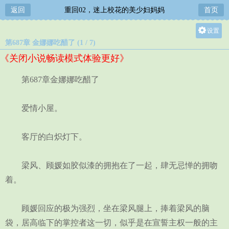
返回
重回02，迷上校花的美少妇妈妈
首页
设置
第687章 金娜娜吃醋了 (1 / 7)
关灯
《关闭小说畅读模式体验更好》
大
中
第687章金娜娜吃醋了
小
爱情小屋。
客厅的白炽灯下。
梁风、顾媛如胶似漆的拥抱在了一起，肆无忌惮的拥吻
着。
顾媛回应的极为强烈，坐在梁风腿上，捧着梁风的脑
袋，居高临下的掌控者这一切，似乎是在宣誓主权一般的主