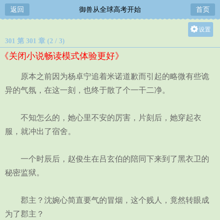
返回
御兽从全球高考开始
首页
设置
301 第 301 章 (2 / 3)
关灯
《关闭小说畅读模式体验更好》
大
中
原本之前因为杨卓宁追着米诺道歉而引起的略微有些诡
小
异的气氛，在这一刻，也终于散了个一干二净。
不知怎么的，她心里不安的厉害，片刻后，她穿起衣
服，就冲出了宿舍。
一个时辰后，赵俊生在吕玄伯的陪同下来到了黑衣卫的
秘密监狱。
郡主？沈婉心简直要气的冒烟，这个贱人，竟然转眼成
为了郡主？