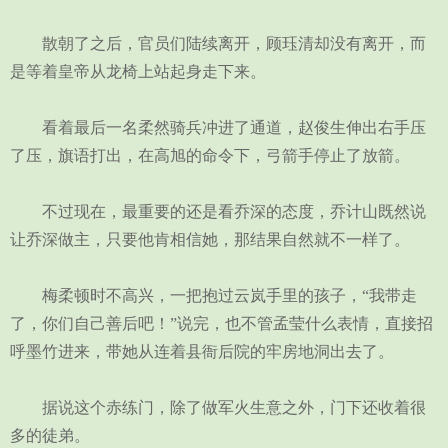
散朝了之后，官员们陆续离开，顾珏清却没有离开，而
是等着皇帝从龙椅上站起身走下来。
看着最后一名柔然骑兵冲进了通道，赵俊生伸出右手压
了压，旗语打出，在高旭的命令下，弓箭手停止了放箭。
不过现在，最重要的还是看乔深的态度，乔计山既然说
让乔深做主，只要他肯相信她，那结果自然就不一样了。
梅柔顿时不高兴，一把抱过云岚手里的孩子，“我带走
了，你们自己善后吧！”说完，也不管孟莹什么表情，直接招
呼墨竹进来，带她从连着县衙后院的牢房地洞出去了。
据说这个赤练门，除了做军火生意之外，门下还收着很
多的徒弟。