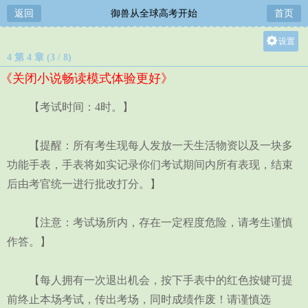
返回
御兽从全球高考开始
首页
设置
4 第 4 章 (3 / 8)
关灯
《关闭小说畅读模式体验更好》
大
中
【考试时间：4时。】
小
【提醒：所有考生现每人发放一天生活物资以及一块多
功能手表，手表将如实记录你们考试期间内所有表现，结束
后由考官统一进行批改打分。】
【注意：考试场所内，存在一定程度危险，请考生谨慎
作答。】
【每人拥有一次退出机会，按下手表中的红色按键可提
前终止本场考试，传出考场，同时成绩作废！请谨慎选