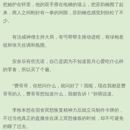
把她护在怀里，他的双手撑在电梯的墙上，把苏韵楠围了起
来，两人之间刚好有一拳的间隙，苏韵楠也感觉到轻松了不
少。
有法戒神僧主持大局，有丐帮帮主推动进程，有绿袍老
祖和张天佐调和氛围。
安奈乐有些无语，自己是因为不知道苗月心爱吃什么样
的零食，所以买了个遍。
“费哥哥，你想问什么，就问好了！我呢，现在我都是费
哥哥的人，费哥哥想知道什么，我都告诉！”孙萌说道。
李牧本想在宿舍冥想恢复精神力后就立马制作卡牌的，
不过当他真正的盘膝坐在床上冥想修炼的时候，却不可避免
的睡了过去。