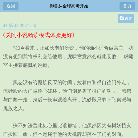
返回
御兽从全球高考开始
首页
设置
45 第 45 章 (1 / 3)
关灯
《关闭小说畅读模式体验更好》
大
中
“如今看来，正如长老们所说，他的确不适合做宫主，我
小
没有想到我将权利交给他后，虎啸宮竟然会就此衰败！”虎啸
宮主接着感慨的说道。
黑恕没有给魔族反应的时间，拉着白黎径自往门外走，
流砂殿的大门被浮心破坏，他们倒是省了推门的功夫。黑恕
与白黎一走，身后一长串跟着离开，流砂殿只剩下飞禽派与
鬼族之人。
殊不知法普此刻心里比谁都堵，他虽然因为有树妖挡灾
而捡回一命，但本是属于他的天机牌却落在了门的对面。