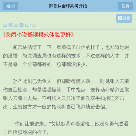
返回
御兽从全球高考开始
首页
设置
52 第 52 章 (2 / 3)
关灯
《关闭小说畅读模式体验更好》
大
中
闻言林洁愣了一下，看着疯子自信的样子，也知道她说
小
的没错，隐龙调查局也有这样的技术，不过这样的人才，并
不是每一个分部都有的，总部都没多少。
孙圣此刻已为鱼人，但却听得懂人话，一时见张入云要
伤自己性命，却是嘿嘿怪笑，手中指点，便挥动夺精剑直取
张入云项上人头。不料张入云只冷了面孔双手扣指连环击
出，生出如方才一般的指劲将自己飞剑轨迹击偏。
“你们让他进来。”艾以默背对着浴镜，她没有勇气去看
自己狼狈脆弱的样子。