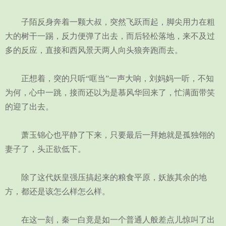
子陌反身奔着一颗大叔，突然飞跃而起，脚尖用力在粗
大的树干一踢，反力便弹了出去，而后轻松落地，来不及过
多的反应，直接和西风景天两人向头狼奔跑而去。
正想着，突的只听“哐当”一声大响，刘妈妈一听，不知
为何，心中一跳，接而还以为是慕风华回来了，忙满面带笑
的迎了出去。
萧玉锦心也平静了下来，只要最后一拜她就是孤独翎的
妻子了，头正欲低下。
除了这代妖皇强压搞起来的粮食平原，妖族其余的地
方，都还是该怎么样怎么样。
在这一刻，秦一白竟是如一个普通人般差点儿惊叫了出