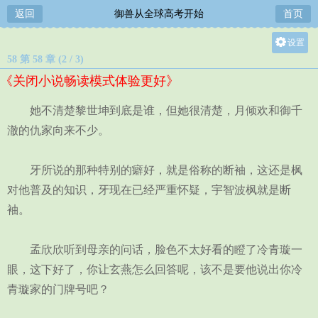
返回
御兽从全球高考开始
首页
设置
58 第 58 章 (2 / 3)
关灯
《关闭小说畅读模式体验更好》
大
中
她不清楚黎世坤到底是谁，但她很清楚，月倾欢和御千
小
澈的仇家向来不少。
牙所说的那种特别的癖好，就是俗称的断袖，这还是枫
对他普及的知识，牙现在已经严重怀疑，宇智波枫就是断
袖。
孟欣欣听到母亲的问话，脸色不太好看的瞪了冷青璇一
眼，这下好了，你让玄燕怎么回答呢，该不是要他说出你冷
青璇家的门牌号吧？