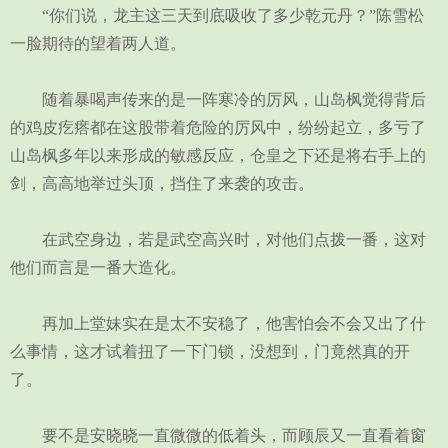
“你们说，龙主这三天到底吸收了多少乾元丹？”陈雪松
一脸期待的望着两人道。
随着暴喝声传来的是一阵寒冷的厉风，山岛枫觉得背后
的鸡皮疙瘩都在这股带着危险的厉风中，纷纷起立，多亏了
山岛枫多年以来形成的敏感反应，仓皇之下还是将右手上的
剑，高高地举过头顶，挡住了来袭的攻击。
在武空身边，若是武空高兴时，对他们点拨一番，这对
他们而言是一番大造化。
再加上堂妹实在是太不安稳了，他害怕会不会又出了什
么事情，这才试着扭了一下门锁，没想到，门竟然真的开
了。
要不是安晓晓一直微微的低着头，而顾辰又一直看着窗