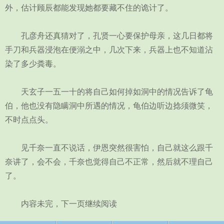
外，估计顾辰都能发现她都要藏不住的诡计了。
孔彦舟还真猜对了，孔贤一心要保护母亲，这几日都将
手刀和兵器浸泡在便溺之中，几次下来，兵器上也不知道沾
染了多少粪毒。
天玄子一五一十的将自己如何掉如洞中的情况告诉了龟
伯，他也没有隐瞒洞中所遇的情况，龟伯边听边捻须微笑，
不时点点头。
见千奈一直不说话，伊恩突然很害怕，自己就这么跟千
奈讲了，会不会，千奈也觉得自己不正常，然后就不理自己
了。
内容未完，下一页继续阅读