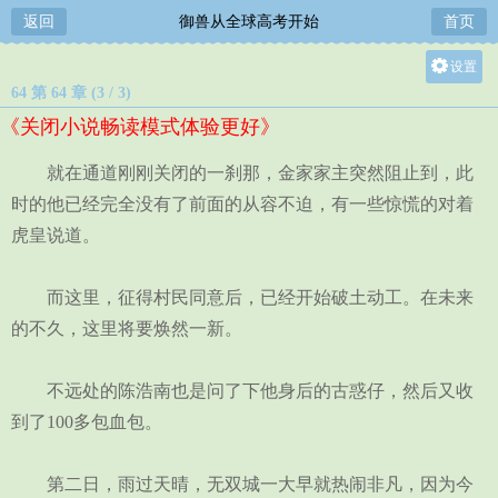
返回
御兽从全球高考开始
首页
设置
64 第 64 章 (3 / 3)
关灯
《关闭小说畅读模式体验更好》
大
中
就在通道刚刚关闭的一刹那，金家家主突然阻止到，此
小
时的他已经完全没有了前面的从容不迫，有一些惊慌的对着
虎皇说道。
而这里，征得村民同意后，已经开始破土动工。在未来
的不久，这里将要焕然一新。
不远处的陈浩南也是问了下他身后的古惑仔，然后又收
到了100多包血包。
第二日，雨过天晴，无双城一大早就热闹非凡，因为今