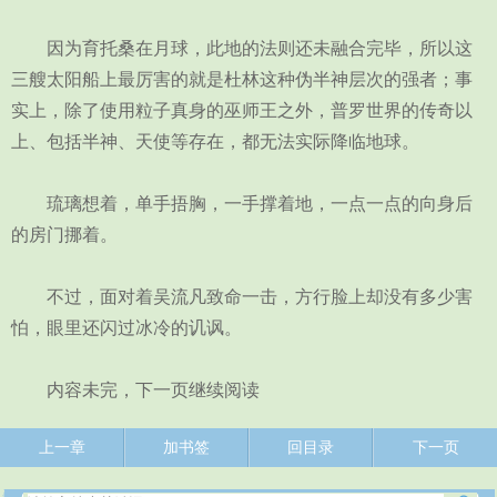
因为育托桑在月球，此地的法则还未融合完毕，所以这
三艘太阳船上最厉害的就是杜林这种伪半神层次的强者；事
实上，除了使用粒子真身的巫师王之外，普罗世界的传奇以
上、包括半神、天使等存在，都无法实际降临地球。
琉璃想着，单手捂胸，一手撑着地，一点一点的向身后
的房门挪着。
不过，面对着吴流凡致命一击，方行脸上却没有多少害
怕，眼里还闪过冰冷的讥讽。
内容未完，下一页继续阅读
上一章
加书签
回目录
下一页