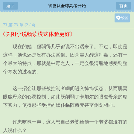
返回
御兽从全球高考开始
首页
设置
73 第 73 章 (2 / 4)
关灯
《关闭小说畅读模式体验更好》
大
中
现在的她，虚弱得几乎都说不出话来了。不过，即使是
小
这样，她也还是没有办法昏倒。因为美人醉这种毒，还有一
个最大的特点，那就是中毒之人，一定会很清醒地感受到整
个毒发的过程的。
这一招会让那些被控制者瞬间进入惊怖状态，从而脱离
眼魔母亲的心灵控制，如此既削弱了卡加尔的眼魔母亲的麾
下实力，使得那些受控的奴仆临阵叛变甚至倒戈相向。
许忠咳嗽一声，这人想自己老婆给他一个老婆都没有的
人说什么？