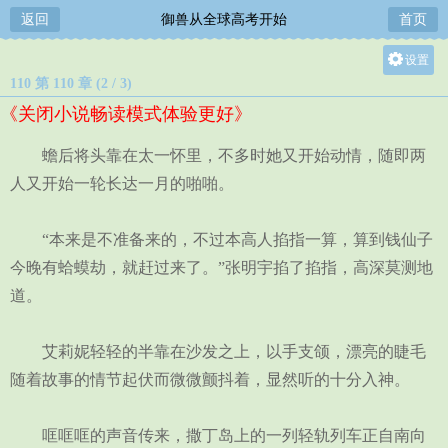
返回
御兽从全球高考开始
首页
设置
110 第 110 章 (2 / 3)
关灯
《关闭小说畅读模式体验更好》
大
中
蟾后将头靠在太一怀里，不多时她又开始动情，随即两
小
人又开始一轮长达一月的啪啪。
“本来是不准备来的，不过本高人掐指一算，算到钱仙子
今晚有蛤蟆劫，就赶过来了。”张明宇掐了掐指，高深莫测地
道。
艾莉妮轻轻的半靠在沙发之上，以手支颌，漂亮的睫毛
随着故事的情节起伏而微微颤抖着，显然听的十分入神。
哐哐哐的声音传来，撒丁岛上的一列轻轨列车正自南向