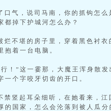
气，说司马南，你的抓钩怎么
家都掉下护城河怎么办？
不堪的房子里，穿着黑色衬衣
里抱着一台电脑。
！”这一霎那，大魔王浑身散发
字一个字咬牙切齿的开口。
竖起耳朵细听，在她看来，江
厚的国家，怎么会沦落到被人瓜分