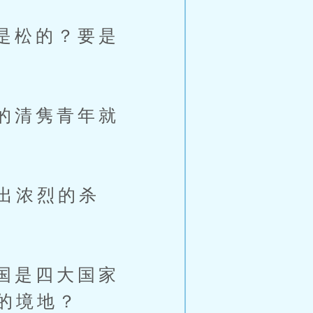
是松的？要是
的清隽青年就
出浓烈的杀
国是四大国家
的境地？