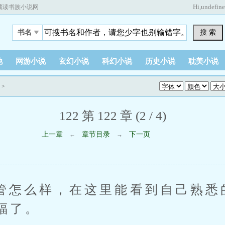
Hi,
undefin
藏读书族小说网
搜 索
书名
他
网游小说
玄幻小说
科幻小说
历史小说
耽美小说
>
122 第 122 章 (2 / 4)
上一章
章节目录
下一页
←
→
么样，在这里能看到自己熟悉
福了。