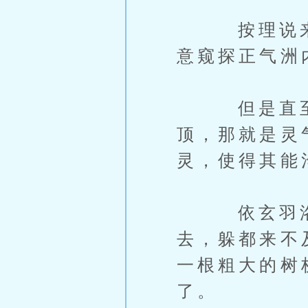
按理说来，
意窥探正气洲
但是直至如
顶，那就是灵
灵，使得其能
依玄羽洛的
去，躲都来不
一根粗大的树
了。