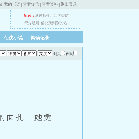
ed
我的书架
|
查看短信
|
查看资料
|
退出登录
留言：
通过邮件
、
站内短信
积分规则
解决跳到别的站
仙侠小说
阅读记录
翻页
夜间
的面孔，她觉