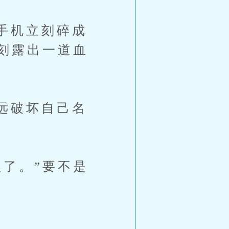
手机立刻碎成
刻露出一道血
远破坏自己名
了。”要不是