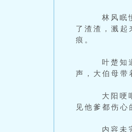
林风眠愤怒
了渣渣，溅起
痕。
叶楚知道大
声，大伯母带
大阳哽咽，
见他爹都伤心
内容未完，