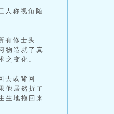
三人称视角随
所有修士头
何物造就了真
术之变化。
回去或背回
果他居然折了
生生地拖回来