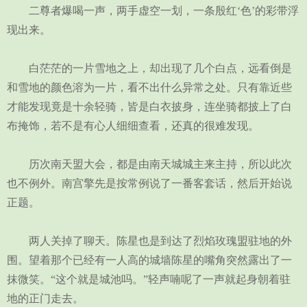
二尊者爆喝一声，两手虚空一划，一条殷红‘色’的彩带浮
现出来。
白茫茫的一片雪地之上，却出现了几个白点，远看倒是
和雪地的颜色溶为一片，看不出什么异常之处。只有靠近些
才能发现竟是十余轻骑，皆是白衣披身，连坐骑都披上了白
布掩饰，若不是有心人细细查看，还真的很难发现。
历次南天盟大会，都是由南天城城主来主持，所以此次
也不例外。南宫擎先是按常例说了一番客套话，然后开始说
正题。
两人关掉了聊天。陈星也是到达了烈焰玫瑰盟驻地的外
围。望着那个已经有一人高的城墙陈星的嘴角突然露出了一
抹微笑。“这个就是城池吗。”轻声喃呢了一声就起身朝着驻
地的正门走去。