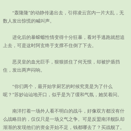
“轰隆隆”的动静传递出去，引得凌云宫内一片大乱，无
数人发出惊慌的喊叫声。
进化后的暴蝾螈性情变得十分狂暴，看对手逃跑就想追
上去，可是这时阿玄终于支撑不住倒了下去。
恶灵皇的血光巨手，狠狠抓住了何无恨，却被护盾挡
住，发出两声闷响。
“你们两个，最开始学厨艺的时候究竟是为了什么
呢？”苏妙讪讪地开口，似乎是为了缓和气氛，她笑着问。
南洋打着一场外人看不明白的战斗，好像双方都没有什
么战略目的，仅仅只是一场义气之争。可是反盟南洋舰队却
渐渐的发现他们的资金开始不足，钱都哪去了？买战舰了。