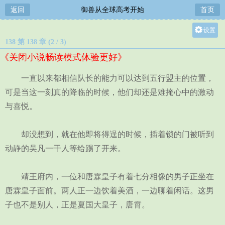
返回
御兽从全球高考开始
首页
设置
138 第 138 章 (2 / 3)
关灯
《关闭小说畅读模式体验更好》
大
中
一直以来都相信队长的能力可以达到五行盟主的位置，
小
可是当这一刻真的降临的时候，他们却还是难掩心中的激动
与喜悦。
却没想到，就在他即将得逞的时候，插着锁的门被听到
动静的吴凡一干人等给踢了开来。
靖王府内，一位和唐霖皇子有着七分相像的男子正坐在
唐霖皇子面前。两人正一边饮着美酒，一边聊着闲话。这男
子也不是别人，正是夏国大皇子，唐霄。