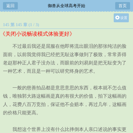
返回
御兽从全球高考开始
首页
设置
145 第 145 章 (1 / 3)
关灯
《关闭小说畅读模式体验更好》
大
中
不过最后我还是屈服在他即将流出眼泪的那张纯洁的脸
小
面前，以前我觉得我已经把无耻这事做到了极致，常常弄得
老赵那种正人君子没办法，而眼前的刘易则是把无耻变为了
一种艺术，而且是一种可以研究终身的艺术。
一般的慈善拍品都是意思意思的东西，根本就不怎么值
钱，唯独郭大路这幅画是真的有很大的价值，拍下这幅画的
人，花费八百万竞拍，保证他不会赔本，再过几年，这幅画
的价格只能更高。
我想这个世界上没有什么比摔倒本人亲口述说的事实更