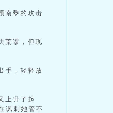
顾南黎的攻击
法荒谬，但现
出手，轻轻放
又上升了起
在讽刺她管不