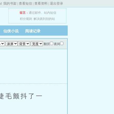
ed
我的书架
|
查看短信
|
查看资料
|
退出登录
留言：
通过邮件
、
站内短信
积分规则
解决跳到别的站
仙侠小说
阅读记录
翻页
夜间
睫毛颤抖了一