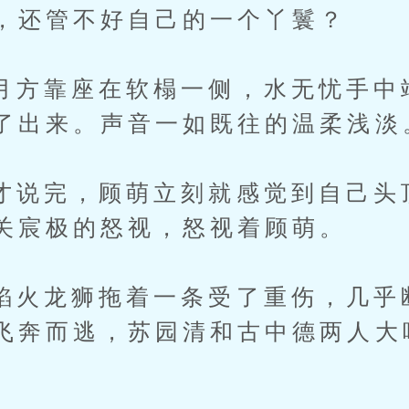
，还管不好自己的一个丫鬟？
靠座在软榻一侧，水无忧手中
了出来。声音一如既往的温柔浅淡
完，顾萌立刻就感觉到自己头
关宸极的怒视，怒视着顾萌。
龙狮拖着一条受了重伤，几乎
飞奔而逃，苏园清和古中德两人大