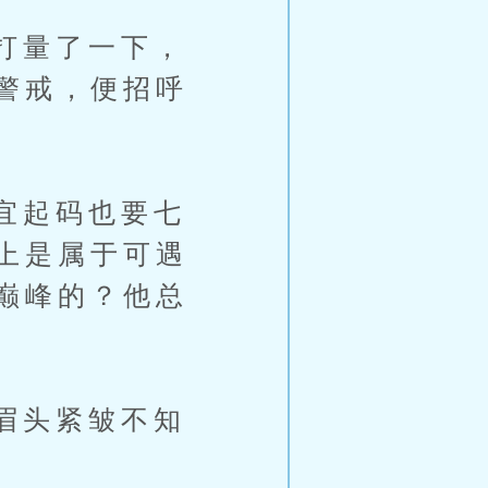
打量了一下，
警戒，便招呼
宜起码也要七
上是属于可遇
巅峰的？他总
眉头紧皱不知