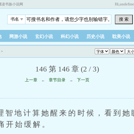
Hi,
undefin
藏读书族小说网
搜 索
书名
他
网游小说
玄幻小说
科幻小说
历史小说
耽美小说
>
146 第 146 章 (2 / 3)
上一章
章节目录
下一页
←
→
地计算她醒来的时候，看到她
痛开始缓解。