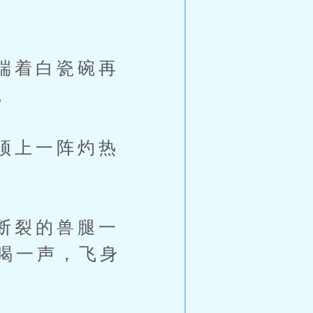
端着白瓷碗再
。
顶上一阵灼热
断裂的兽腿一
喝一声，飞身