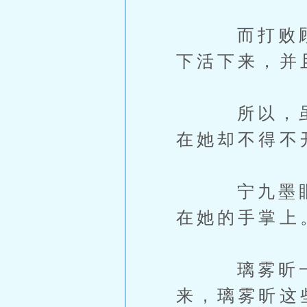
而打败顾南
下活下来，并
所以，虽然
在她却不得不
宁九墨眼神
在她的手掌上
璃雾昕一句
来，璃雾昕这