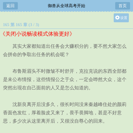
返回
御兽从全球高考开始
首页
设置
165 第 165 章 (3 / 3)
关灯
《关闭小说畅读模式体验更好》
大
中
其实大家都知道出任务会大赚积分的，要不然大家怎么
小
会拼命的争取出任务的机会呢？
布鲁斯眉头不时微皱不时舒开，克拉克说的东西全部都
是未公布情报，这些情报公之于众，一定会哗然大众，这个
突然出现在自己面前的人又是怎么知道的。
沈新良离开后没多久，很长时间没来秦越峰住处的颜莉
香面色发红，厚着脸皮又来了，畏手畏脚地，甚是不好意
思，多少次从这里离开后，又很没自尊心的回来。