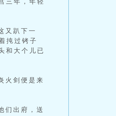
宫三年，年轻
这又趴下一
着扽过铐子
头和大个儿已
炎火剑便是来
他们出府，送