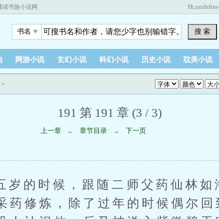
Hi,
undefin
藏读书族小说网
搜 索
书名
他
网游小说
玄幻小说
科幻小说
历史小说
耽美小说
>
191 第 191 章 (3 / 3)
上一章
章节目录
下一页
←
→
的时候，跟随二师父药仙林如
采药修炼，除了过年的时候偶尔回