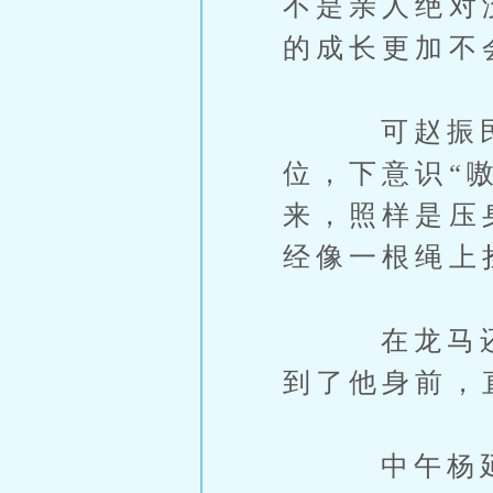
不是亲人绝对
的成长更加不
可赵振民却
位，下意识“
来，照样是压
经像一根绳上
在龙马还没
到了他身前，
中午杨延昭