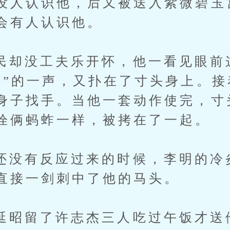
没人认识他，后又被送入紫微碧玉
会有人认识他。
没工夫乐开怀，他一看见眼前
嗷”的一声，又扑在了寸头身上。接
身子找手。当他一套动作使完，寸
拴俩蚂蚱一样，被拷在了一起。
有反应过来的时候，李明的冷
直接一剑刺中了他的马头。
留了许志杰三人吃过午饭才送