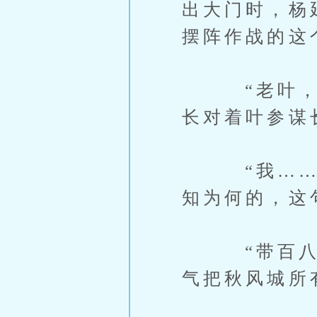
出大门时，杨
摆阵作战的这
“老叶，你
长对着叶参谋
“我……”
知为何的，这
“带百八十
气把秋风城所