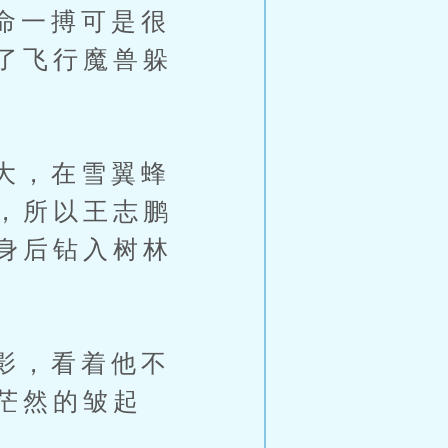
命一搏可是很
了飞行魔兽躲
大，在雪翼蜂
，所以王志鹏
身后钻入树林
影，看着他不
茫然的皱起