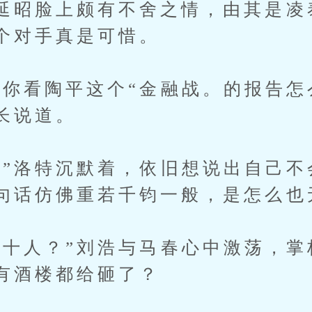
延昭脸上颇有不舍之情，由其是凌
个对手真是可惜。
看陶平这个“金融战。的报告怎么
长说道。
洛特沉默着，依旧想说出自己不
句话仿佛重若千钧一般，是怎么也
人？”刘浩与马春心中激荡，掌
有酒楼都给砸了？