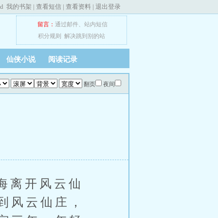
ed
我的书架
|
查看短信
|
查看资料
|
退出登录
留言：
通过邮件
、
站内短信
积分规则
解决跳到别的站
仙侠小说
阅读记录
翻页
夜间
海离开风云仙
到风云仙庄，