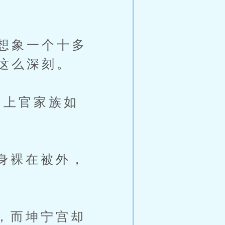
想象一个十多
这么深刻。
上官家族如
身裸在被外，
，而坤宁宫却