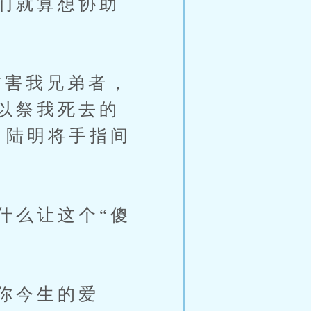
们就算想协助
害我兄弟者，
以祭我死去的
，陆明将手指间
么让这个“傻
你今生的爱