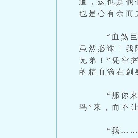
道，这也是他
也是心有余而
“血煞巨人
虽然必诛！我
兄弟！”凭空
的精血滴在剑
“那你来坤
鸟”来，而不
“我……”