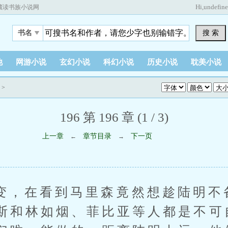
Hi,
undefin
藏读书族小说网
搜 索
书名
他
网游小说
玄幻小说
科幻小说
历史小说
耽美小说
>
196 第 196 章 (1 / 3)
上一章
章节目录
下一页
←
→
在看到马里森竟然想趁陆明不
斯和林如烟、菲比亚等人都是不可