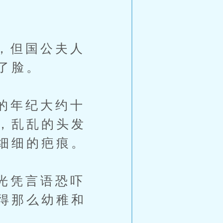
，但国公夫人
了脸。
的年纪大约十
，乱乱的头发
细细的疤痕。
光凭言语恐吓
得那么幼稚和