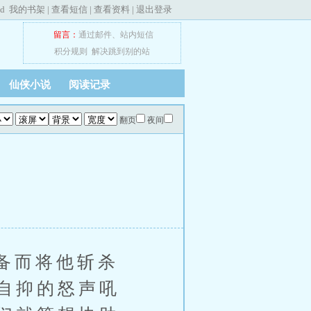
ed
我的书架
|
查看短信
|
查看资料
|
退出登录
留言：
通过邮件
、
站内短信
积分规则
解决跳到别的站
仙侠小说
阅读记录
翻页
夜间
备而将他斩杀
自抑的怒声吼