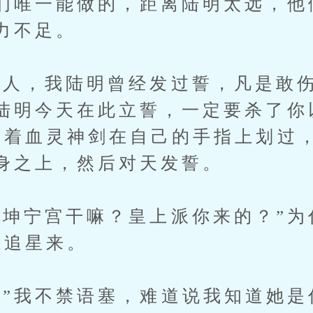
们唯一能做的，距离陆明太远，他
力不足。
，我陆明曾经发过誓，凡是敢伤
陆明今天在此立誓，一定要杀了你
握着血灵神剑在自己的手指上划过
身之上，然后对天发誓。
宁宫干嘛？皇上派你来的？”为什
让追星来。
我不禁语塞，难道说我知道她是