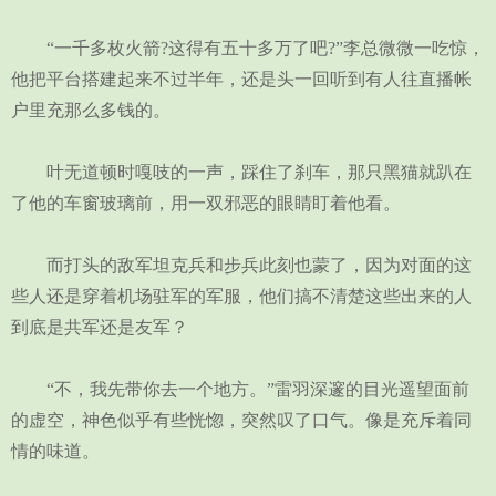
“一千多枚火箭?这得有五十多万了吧?”李总微微一吃惊，
他把平台搭建起来不过半年，还是头一回听到有人往直播帐
户里充那么多钱的。
叶无道顿时嘎吱的一声，踩住了刹车，那只黑猫就趴在
了他的车窗玻璃前，用一双邪恶的眼睛盯着他看。
而打头的敌军坦克兵和步兵此刻也蒙了，因为对面的这
些人还是穿着机场驻军的军服，他们搞不清楚这些出来的人
到底是共军还是友军？
“不，我先带你去一个地方。”雷羽深邃的目光遥望面前
的虚空，神色似乎有些恍惚，突然叹了口气。像是充斥着同
情的味道。