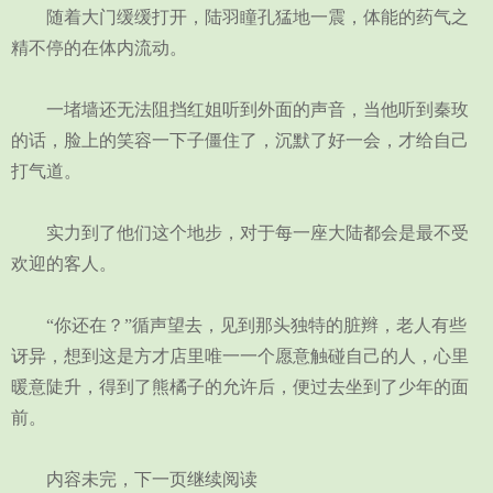
随着大门缓缓打开，陆羽瞳孔猛地一震，体能的药气之
精不停的在体内流动。
一堵墙还无法阻挡红姐听到外面的声音，当他听到秦玫
的话，脸上的笑容一下子僵住了，沉默了好一会，才给自己
打气道。
实力到了他们这个地步，对于每一座大陆都会是最不受
欢迎的客人。
“你还在？”循声望去，见到那头独特的脏辫，老人有些
讶异，想到这是方才店里唯一一个愿意触碰自己的人，心里
暖意陡升，得到了熊橘子的允许后，便过去坐到了少年的面
前。
内容未完，下一页继续阅读