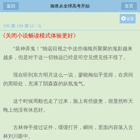
返回
御兽从全球高考开始
首页
设置
199 第 199 章 (2 / 3)
关灯
《关闭小说畅读模式体验更好》
大
中
“装神弄鬼！”独远目视之中这些魂魄所聚聚的鬼影越来
小
越多，但是对于这一切独远已经是司空见惯见怪不怪了。
现在听到东方明月这么一说，廖晓梅似乎觉得，在房间
的黑暗处，充满了阴森森的妖氛鬼气。
这个时候周毅也走了过来，脸上有些疲惫，很显然昨天
晚上他没有休息好。
古林伸手接过证件，缓缓打开，瞬间，里面内容落入古
林刘川眼中。