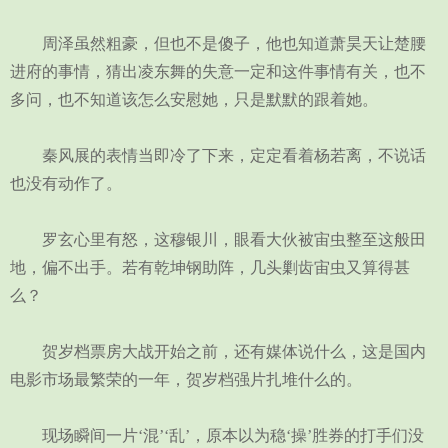
周泽虽然粗豪，但也不是傻子，他也知道萧昊天让楚腰
进府的事情，猜出凌东舞的失意一定和这件事情有关，也不
多问，也不知道该怎么安慰她，只是默默的跟着她。
秦风展的表情当即冷了下来，定定看着杨若离，不说话
也没有动作了。
罗玄心里有怒，这穆银川，眼看大伙被宙虫整至这般田
地，偏不出手。若有乾坤钢助阵，几头剿齿宙虫又算得甚
么？
贺岁档票房大战开始之前，还有媒体说什么，这是国内
电影市场最繁荣的一年，贺岁档强片扎堆什么的。
现场瞬间一片‘混’‘乱’，原本以为稳‘操’胜券的打手们没