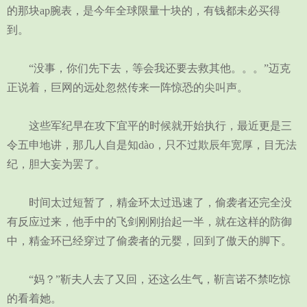
的那块ap腕表，是今年全球限量十块的，有钱都未必买得
到。
“没事，你们先下去，等会我还要去救其他。。。”迈克
正说着，巨网的远处忽然传来一阵惊恐的尖叫声。
这些军纪早在攻下宜平的时候就开始执行，最近更是三
令五申地讲，那几人自是知dào，只不过欺辰年宽厚，目无法
纪，胆大妄为罢了。
时间太过短暂了，精金环太过迅速了，偷袭者还完全没
有反应过来，他手中的飞剑刚刚抬起一半，就在这样的防御
中，精金环已经穿过了偷袭者的元婴，回到了傲天的脚下。
“妈？”靳夫人去了又回，还这么生气，靳言诺不禁吃惊
的看着她。