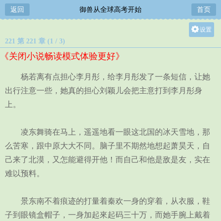
返回
御兽从全球高考开始
首页
设置
221 第 221 章 (1 / 3)
关灯
《关闭小说畅读模式体验更好》
大
中
杨若离有点担心李月彤，给李月彤发了一条短信，让她
小
出行注意一些，她真的担心刘颖儿会把主意打到李月彤身
上。
凌东舞骑在马上，遥遥地看一眼这北国的冰天雪地，那
么苦寒，跟中原大大不同。脑子里不期然地想起萧昊天，自
己来了北漠，又怎能避得开他！而自己和他是敌是友，实在
难以预料。
景东南不着痕迹的打量着秦欢一身的穿着，从衣服，鞋
子到眼镜盒帽子，一身加起來起码三十万，而她手腕上戴着