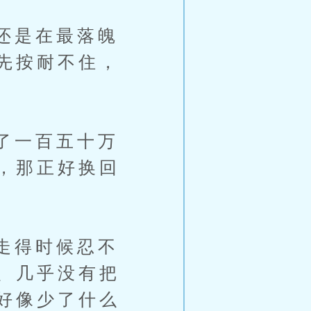
还是在最落魄
先按耐不住，
了一百五十万
，那正好换回
走得时候忍不
、几乎没有把
好像少了什么