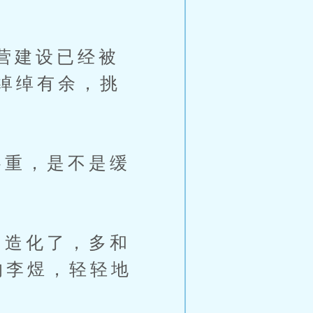
营建设已经被
绰绰有余，挑
重，是不是缓
造化了，多和
的李煜，轻轻地