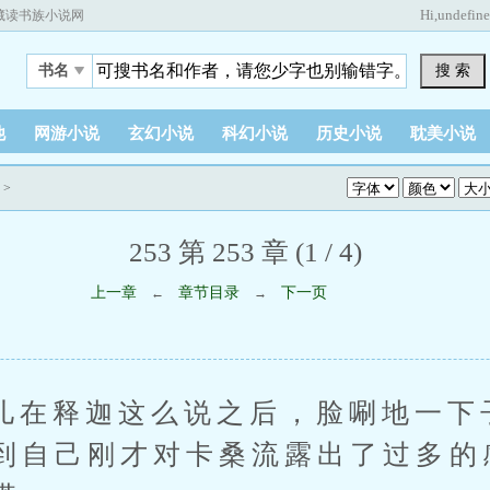
Hi,
undefin
藏读书族小说网
搜 索
书名
他
网游小说
玄幻小说
科幻小说
历史小说
耽美小说
>
253 第 253 章 (1 / 4)
上一章
章节目录
下一页
←
→
释迦这么说之后，脸唰地一下
到自己刚才对卡桑流露出了过多的