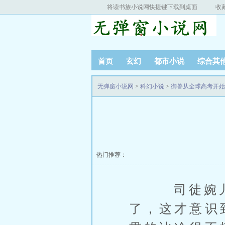
将读书族小说网快捷键下载到桌面
收
首页
玄幻
都市小说
综合其
无弹窗小说网
>
科幻小说
>
御兽从全球高考开始
热门推荐：
司徒婉儿在
了，这才意识