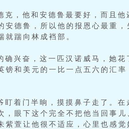
，他和安德鲁最要好，而且他
的安德鲁，所以他的报恩心最重，
踹就踹向林成裆部。
兴奋，这一匹汉诺威马，她花
英镑和美元的一比一点五六的汇率
。
着门半晌，摸摸鼻子走了。在
次，眼下这个完全不把他当回事儿
朱紫萱让他很不适应，心里也感觉