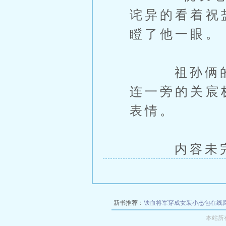
诧异的看着祝
瞪了他一眼。
祖孙俩的画
连一旁的关宸
表情。
内容未完，
新书推荐：
铁血将军穿成女装小怂包在线
本站所