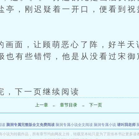
盐亭，刚迟疑着一开口，便看到祝
面，让顾萌恶心了阵，好半天
极也有些错愕，他是从没看过宋御
下一页继续阅读
上一章
章节目录
下一页
←
→
阅读
脑洞专属完整版全文免费阅读
脑洞专属小说全文阅读
脑洞专属小说
请叫我老师
世者
穿书第一天就结婚小说全文阅读
有小说为转载作品，所有章节均由网友上传，转载至本站只是为了宣传本书让更多读