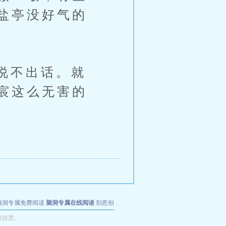
盐亭没好气的
说不出话。就
宸这么无害的
脑洞专属免费阅读
脑洞专属在线阅读
别惹创
者欣赏。