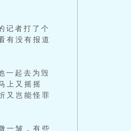
的记者打了个
看有没有报道
他一起去为毁
马上又摇摇
折又岂能怪罪
微一皱，有些