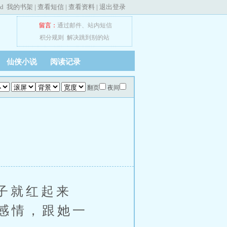
ed
我的书架
|
查看短信
|
查看资料
|
退出登录
留言：
通过邮件
、
站内短信
积分规则
解决跳到别的站
仙侠小说
阅读记录
翻页
夜间
子就红起来
感情，跟她一