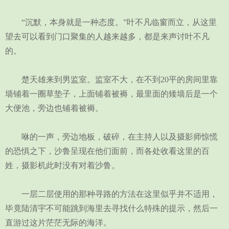
“沉默，本身就是一种态度。”叶不凡临窗而立，从这里
望去可以看到门口聚集的人越来越多，都是来声讨叶不凡
的。
楚天雄来到男监室。监室不大，在不到20平的房间里靠
墙铺着一圈草垫子，上面铺着被褥，最里面的矮墙后是一个
大便池，旁边也铺着被褥。
咻的一声，旁边地板，破碎，在主持人以及摄影师惊慌
的恐惧之下，沙鲁呈现在他们面前，而各处收看这里的百
姓，摄影机此时没有对着沙鲁。
一层二层使用的那种寻路的方法在这里似乎并不适用，
毕竟陆清宇不可能跳到海里去寻找什么特殊的提示，然后一
直游过这片茫茫无际的海洋。