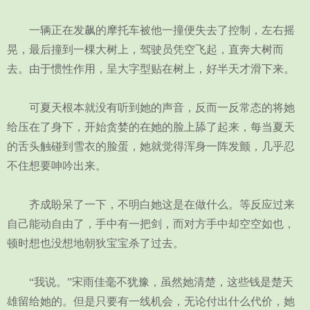
一辆正在发飙的摩托车被他一撞便失去了控制，左右摇
晃，最后撞到一棵大树上，驾驶员凭空飞起，直奔大树而
去。由于惯性作用，呈大字型贴在树上，好半天才滑下来。
可夏天根本就没有听到她的声音，反而一反常态的将她
给压在了身下，开始贪婪的在她的脸上舔了起来，每当夏天
的舌头触碰到雪衣的脸蛋，她就觉得浑身一阵发颤，几乎忍
不住想要呻吟出来。
齐成盼呆了一下，不明白她这是在做什么。等反应过来
自己能动自由了，手中有一把剑，而对方手中却空空如也，
顿时想也没想地朝狄宝宝杀了过去。
“我说。”宋雨佳毫不犹豫，虽然她清楚，这些钱是楚天
雄留给她的。但是只要有一线机会，无论付出什么代价，她