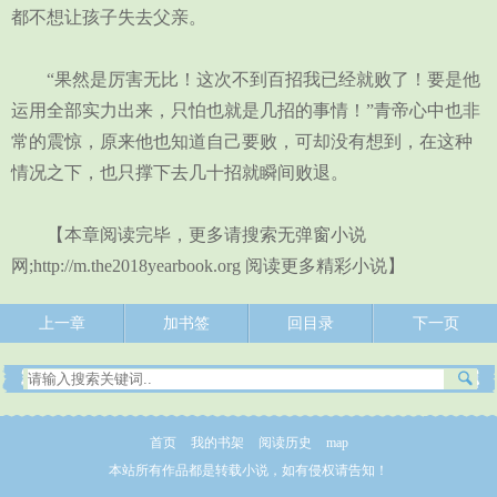
都不想让孩子失去父亲。
“果然是厉害无比！这次不到百招我已经就败了！要是他
运用全部实力出来，只怕也就是几招的事情！”青帝心中也非
常的震惊，原来他也知道自己要败，可却没有想到，在这种
情况之下，也只撑下去几十招就瞬间败退。
【本章阅读完毕，更多请搜索无弹窗小说
网;http://m.the2018yearbook.org 阅读更多精彩小说】
上一章
加书签
回目录
下一页
首页
我的书架
阅读历史
map
本站所有作品都是转载小说，如有侵权请告知！