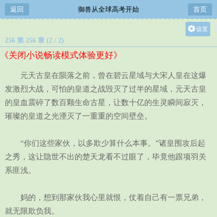
返回
御兽从全球高考开始
首页
设置
256 第 256 章 (2 / 2)
关灯
《关闭小说畅读模式体验更好》
大
中
元天古皇在陨落之前，曾在碧云星域与大宋人皇在这爆
小
发激烈大战，可怕的皇道之战毁灭了过半的星域，元天古皇
的皇血震碎了数百颗生命古星，让数十亿的生灵瞬间寂灭，
璀璨的皇道之光湮灭了一重重的空间壁垒。
“你们这些家伙，以多欺少算什么本事。”诸皇围攻后起
之秀，这让隐世不出的楚天龙看不过眼了，毕竟他跟项羽关
系匪浅。
妈的，想到那家伙我心里就恨，仗着自己有一票兄弟，
就无限欺负我。