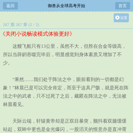
返回
御兽从全球高考开始
首页
设置
267 第 267 章 (2 / 2)
关灯
《关闭小说畅读模式体验更好》
大
中
这艘飞船只有13公里，虽然不大，但胜在合金等级高，
小
所以当薛鈅吞噬完毕后，明显感觉到身体素质又增加了不
少。
“果然……我们处于阵法之中，眼前看到的一切都是幻
象！”林晨已是可以完全肯定，而至于这具尸骸，就是死在阵
法之中的武者，只不过死了之后，藏匿在阵法之中，无法被
林晨看见。
天际云端，轩辕黄帝却是正双目暴突，颤抖着双腿缓缓
站起，双眸中更也是金光爆闪，一股滔天的恨意亦是直冲霄