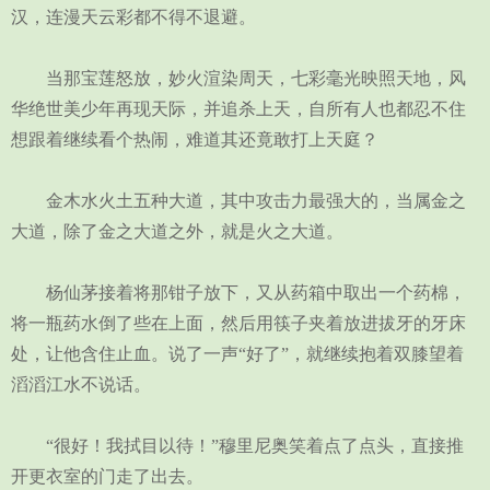
汉，连漫天云彩都不得不退避。
当那宝莲怒放，妙火渲染周天，七彩毫光映照天地，风
华绝世美少年再现天际，并追杀上天，自所有人也都忍不住
想跟着继续看个热闹，难道其还竟敢打上天庭？
金木水火土五种大道，其中攻击力最强大的，当属金之
大道，除了金之大道之外，就是火之大道。
杨仙茅接着将那钳子放下，又从药箱中取出一个药棉，
将一瓶药水倒了些在上面，然后用筷子夹着放进拔牙的牙床
处，让他含住止血。说了一声“好了”，就继续抱着双膝望着
滔滔江水不说话。
“很好！我拭目以待！”穆里尼奥笑着点了点头，直接推
开更衣室的门走了出去。