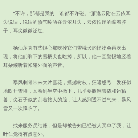
“不许，那都是我的，谁都不许碰。”萧逸云附在云依耳
边说话，说话的热气喷洒在云依耳边，云依怕痒的缩着脖
子，耳尖微微泛红。
杨仙茅真有些担心那吃掉它们雪橇犬的怪物会再次出
现，将他们剩下的雪橇犬也吃掉，所以，他一直警惕地竖着
耳朵倾听着帐篷外面的声音。
寒风刺骨带来大片雪花，摇撼树枝，狂啸怒号，发狂似
地吹开雪堆，又卷到半空中撒下，几乎要掀翻雪撬和运输
兽，尖石子似的刮着旅人的脸，让人感到透不过气来，暴风
雪又一次降临了。
找来服务员结账，但是却被告知已经被人买单了我，让
叶仁觉得有点意外。