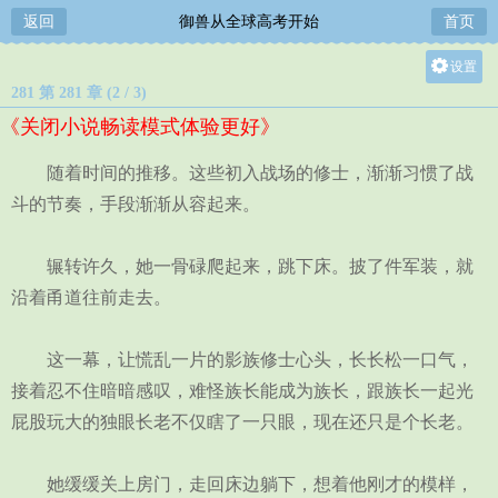
返回
御兽从全球高考开始
首页
设置
281 第 281 章 (2 / 3)
关灯
《关闭小说畅读模式体验更好》
大
中
随着时间的推移。这些初入战场的修士，渐渐习惯了战
小
斗的节奏，手段渐渐从容起来。
辗转许久，她一骨碌爬起来，跳下床。披了件军装，就
沿着甬道往前走去。
这一幕，让慌乱一片的影族修士心头，长长松一口气，
接着忍不住暗暗感叹，难怪族长能成为族长，跟族长一起光
屁股玩大的独眼长老不仅瞎了一只眼，现在还只是个长老。
她缓缓关上房门，走回床边躺下，想着他刚才的模样，