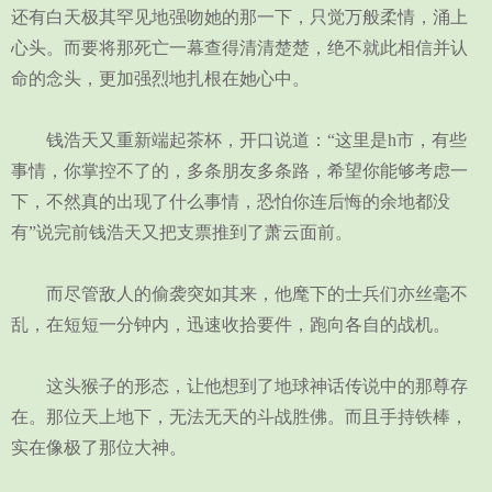
还有白天极其罕见地强吻她的那一下，只觉万般柔情，涌上
心头。而要将那死亡一幕查得清清楚楚，绝不就此相信并认
命的念头，更加强烈地扎根在她心中。
钱浩天又重新端起茶杯，开口说道：“这里是h市，有些
事情，你掌控不了的，多条朋友多条路，希望你能够考虑一
下，不然真的出现了什么事情，恐怕你连后悔的余地都没
有”说完前钱浩天又把支票推到了萧云面前。
而尽管敌人的偷袭突如其来，他麾下的士兵们亦丝毫不
乱，在短短一分钟内，迅速收拾要件，跑向各自的战机。
这头猴子的形态，让他想到了地球神话传说中的那尊存
在。那位天上地下，无法无天的斗战胜佛。而且手持铁棒，
实在像极了那位大神。