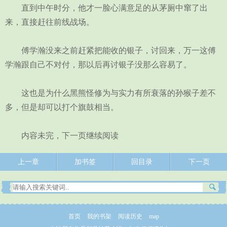
直到中午时分，他才一脸心满意足的从茅厕中窜了出
来，直接赶往前线战场。
傅学瀚没来之前赶紧把能收的银子，讨回来，万一这傅
学瀚跟自己不对付，那以后再讨银子没那么容易了。
这也是为什么黑熊怪修为与实力有所衰落的孙猴子差不
多，但是却可以打个旗鼓相当。
内容未完，下一页继续阅读
上一章
加书签
回目录
下一页
首页
我的书架
阅读历史
map