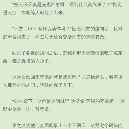
“彤云今天真是光彩四射呀，遇到什么高兴事了？”刚走
进云汀，玄璇等人就迎了出来。
”四方，CCG有什么动作吗？“随着四方的这句话，反对
的声音消失了，不过店长还有交给四方的事情要做。
回到了各自的房间之后，楚铭和柳墨灵随便的吃了点东
西，都是直接的入睡了。
这次自己回来带来的就是毁灭吗？龙昊抬起头，看着店
长那简朴的木门，轻轻的敲了几下。
“公主殿下，这位是金明城里‘达济堂’药铺的罗掌柜，”谢
郎中侧身一让，引荐道。
李之以为他们会因此事上一个三两日，毕竟七个码头内