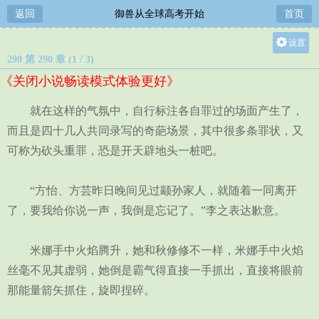
返回
御兽从全球高考开始
首页
设置
290 第 290 章 (1 / 3)
关灯
《关闭小说畅读模式体验更好》
大
中
就在这样的气氛中，自行标注各自罪过的场面产生了，
小
而且是四十几人共同录写的奇葩场景，其中很多条罪状，又
可称为砍头重罪，恐是开天辟地头一桩吧。
“方怡、方芸昨日晚间见过颛孙家人，就随着一同离开
了，要我给你说一声，我倒是忘记了。”李之表达歉意。
米娜手中火焰腾升，她和秋修修不一样，米娜手中火焰
丝毫不见其虚弱，她倒是霸气得直接一手抓出，直接将眼前
那能量箭矢抓住，旋即捏碎。