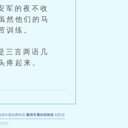
安军的夜不收
虽然他们的马
苦训练。
是三言两语几
头疼起来。
脑洞专属免费阅读
脑洞专属在线阅读
别惹创
者欣赏。