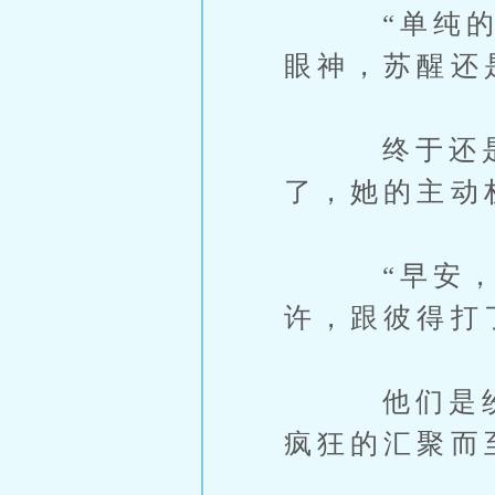
“单纯的比
眼神，苏醒还
终于还是忍
了，她的主动
“早安，今
许，跟彼得打
他们是纷纷
疯狂的汇聚而