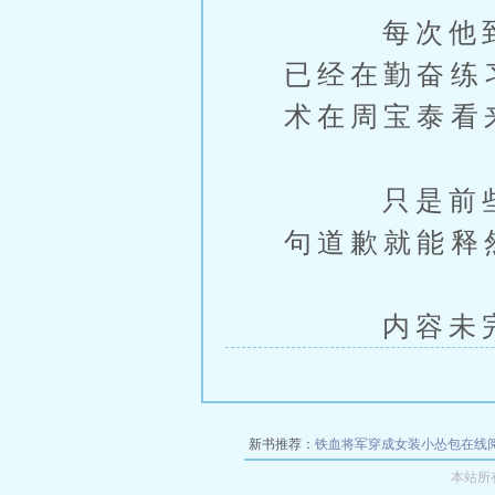
每次他到马
已经在勤奋练
术在周宝泰看
只是前些年
句道歉就能释
内容未完，
新书推荐：
铁血将军穿成女装小怂包在线
本站所