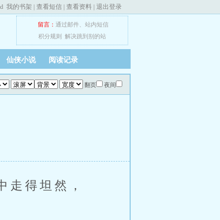
ed
我的书架
|
查看短信
|
查看资料
|
退出登录
留言：
通过邮件
、
站内短信
积分规则
解决跳到别的站
仙侠小说
阅读记录
翻页
夜间
中走得坦然，