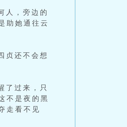
何人，旁边的
是助她通往云
四贞还不会想
醒了过来，只
这不是夜的黑
夺走看不见