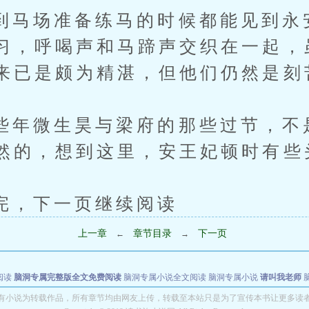
场准备练马的时候都能见到永
习，呼喝声和马蹄声交织在一起，
来已是颇为精湛，但他们仍然是刻
微生昊与梁府的那些过节，不
然的，想到这里，安王妃顿时有些
下一页继续阅读
上一章
章节目录
下一页
←
→
阅读
脑洞专属完整版全文免费阅读
脑洞专属小说全文阅读
脑洞专属小说
请叫我老师
世者
穿书第一天就结婚小说全文阅读
有小说为转载作品，所有章节均由网友上传，转载至本站只是为了宣传本书让更多读