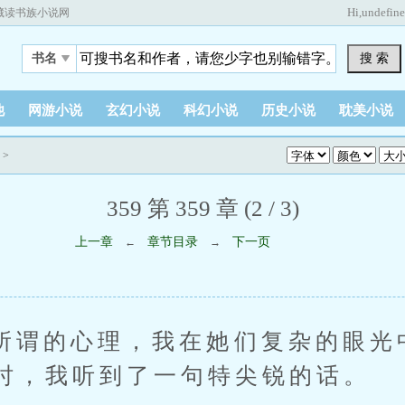
Hi,
undefin
藏读书族小说网
搜 索
书名
他
网游小说
玄幻小说
科幻小说
历史小说
耽美小说
>
359 第 359 章 (2 / 3)
上一章
章节目录
下一页
←
→
的心理，我在她们复杂的眼光
时，我听到了一句特尖锐的话。