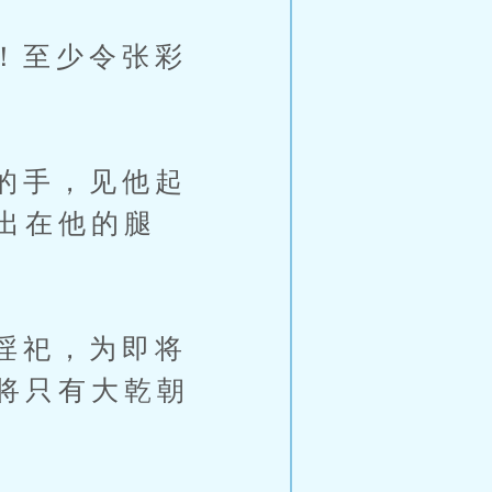
！至少令张彩
的手，见他起
出在他的腿
淫祀，为即将
将只有大乾朝