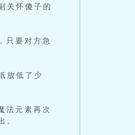
副关怀傻子的
，只要对方急
纸放低了少
魔法元素再次
出。