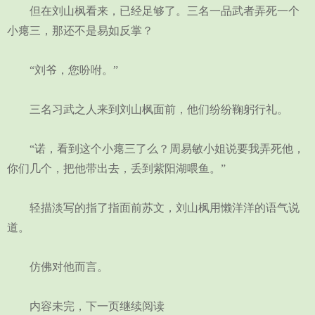
但在刘山枫看来，已经足够了。三名一品武者弄死一个
小瘪三，那还不是易如反掌？
“刘爷，您吩咐。”
三名习武之人来到刘山枫面前，他们纷纷鞠躬行礼。
“诺，看到这个小瘪三了么？周易敏小姐说要我弄死他，
你们几个，把他带出去，丢到紫阳湖喂鱼。”
轻描淡写的指了指面前苏文，刘山枫用懒洋洋的语气说
道。
仿佛对他而言。
内容未完，下一页继续阅读