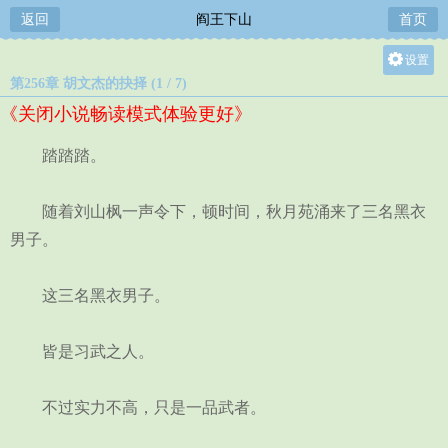
返回
阎王下山
首页
设置
第256章 胡文杰的抉择 (1 / 7)
关灯
《关闭小说畅读模式体验更好》
大
中
踏踏踏。
小
随着刘山枫一声令下，顿时间，秋月苑涌来了三名黑衣
男子。
这三名黑衣男子。
皆是习武之人。
不过实力不高，只是一品武者。