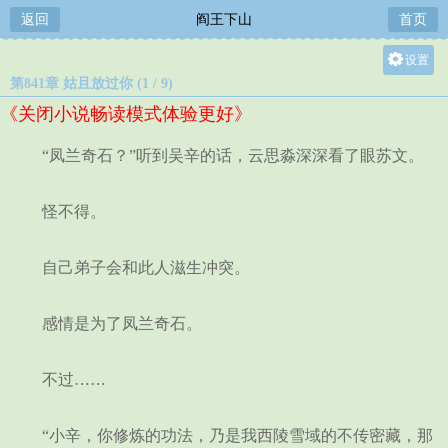
返回
阎王下山
首页
设置
第841章 姑且放过你 (1 / 9)
关灯
《关闭小说畅读模式体验更好》
大
中
“凤兰奇石？”听到吴辛的话，云思淼深深看了眼苏文。
小
怪不得。
自己弟子会和此人滋生冲突。
感情是为了凤兰奇石。
不过……
“小辛，你修炼的功法，乃是我西陵雪域的不传密藏，那