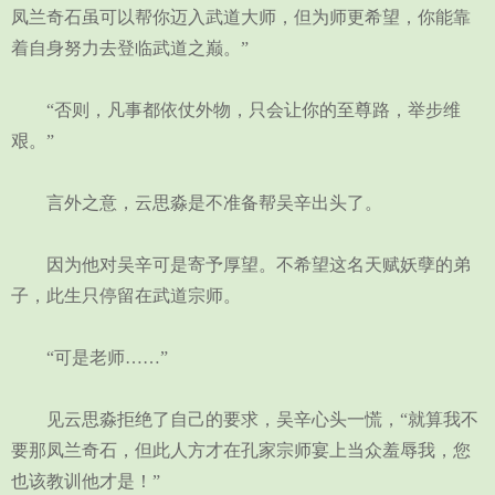
凤兰奇石虽可以帮你迈入武道大师，但为师更希望，你能靠
着自身努力去登临武道之巅。”
“否则，凡事都依仗外物，只会让你的至尊路，举步维
艰。”
言外之意，云思淼是不准备帮吴辛出头了。
因为他对吴辛可是寄予厚望。不希望这名天赋妖孽的弟
子，此生只停留在武道宗师。
“可是老师……”
见云思淼拒绝了自己的要求，吴辛心头一慌，“就算我不
要那凤兰奇石，但此人方才在孔家宗师宴上当众羞辱我，您
也该教训他才是！”