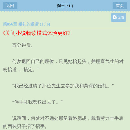
返回
阎王下山
首页
设置
第856章 婚礼的邀请 (1 / 6)
关灯
《关闭小说畅读模式体验更好》
大
中
五分钟后。
小
何梦返回自己的座位，只见她抬起头，并理直气壮的对
杨怡道，“搞定。”
“我已经邀请了那位先生去参加我和萧琛的婚礼。”
“伴手礼我都送出去了。”
说话间，何梦对不远处那留着络腮胡，戴着劳力士手表
的西装男子招了招手。