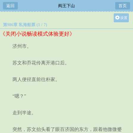
返回
阎王下山
首页
设置
第986章 私海船票 (1 / 7)
关灯
《关闭小说畅读模式体验更好》
大
中
济州市。
小
苏文和乔花伶离开港口后。
两人便径直前往朴家。
“嗯？”
走到半途。
突然，苏文抬头看了眼百济国的东方，跟着他微微蹙