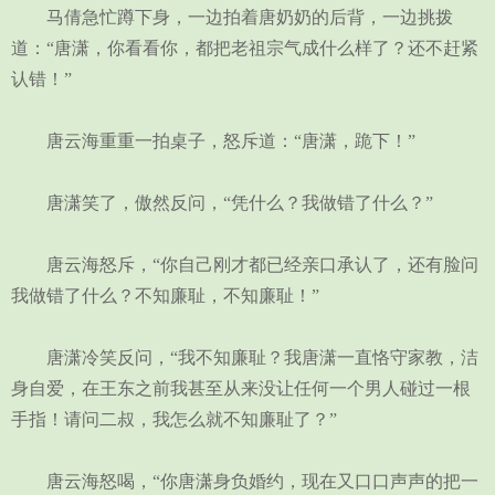
马倩急忙蹲下身，一边拍着唐奶奶的后背，一边挑拨
道：“唐潇，你看看你，都把老祖宗气成什么样了？还不赶紧
认错！”
唐云海重重一拍桌子，怒斥道：“唐潇，跪下！”
唐潇笑了，傲然反问，“凭什么？我做错了什么？”
唐云海怒斥，“你自己刚才都已经亲口承认了，还有脸问
我做错了什么？不知廉耻，不知廉耻！”
唐潇冷笑反问，“我不知廉耻？我唐潇一直恪守家教，洁
身自爱，在王东之前我甚至从来没让任何一个男人碰过一根
手指！请问二叔，我怎么就不知廉耻了？”
唐云海怒喝，“你唐潇身负婚约，现在又口口声声的把一