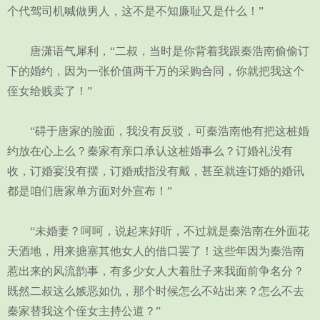
个代驾司机喊做男人，这不是不知廉耻又是什么！”
唐潇语气犀利，“二叔，当时是你背着我跟秦浩南偷偷订
下的婚约，因为一张价值两千万的采购合同，你就把我这个
侄女给贱卖了！”
“碍于唐家的脸面，我没有反驳，可秦浩南他有把这桩婚
约放在心上么？秦家有亲口承认这桩婚事么？订婚礼没有
收，订婚宴没有摆，订婚戒指没有戴，甚至就连订婚的婚讯
都是咱们唐家单方面对外宣布！”
“未婚妻？呵呵，说起来好听，不过就是秦浩南在外面花
天酒地，用来搪塞其他女人的借口罢了！这些年因为秦浩南
惹出来的风流韵事，有多少女人大着肚子来我面前争名分？
既然二叔这么嫉恶如仇，那个时候怎么不站出来？怎么不去
秦家替我这个侄女主持公道？”