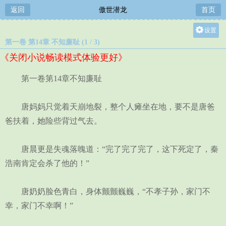
返回
傲世潜龙
首页
设置
第一卷 第14章 不知廉耻 (1 / 3)
关灯
《关闭小说畅读模式体验更好》
大
中
第一卷第14章不知廉耻
小
唐妈妈只觉着天崩地裂，整个人瘫坐在地，要不是唐爸
爸扶着，她险些背过气去。
唐晨更是失魂落魄道：“完了完了完了，这下死定了，秦
浩南肯定会杀了他的！”
唐奶奶脸色青白，身体颤颤巍巍，“不孝子孙，家门不
幸，家门不幸啊！”