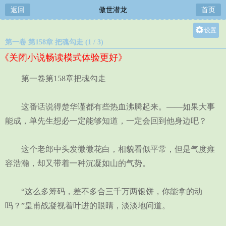
返回
傲世潜龙
首页
设置
第一卷 第158章 把魂勾走 (1 / 3)
关灯
《关闭小说畅读模式体验更好》
大
中
第一卷第158章把魂勾走
小
这番话说得楚华谨都有些热血沸腾起来。——如果大事
能成，单先生想必一定能够知道，一定会回到他身边吧？
这个老郎中头发微微花白，相貌看似平常，但是气度雍
容浩瀚，却又带着一种沉凝如山的气势。
“这么多筹码，差不多合三千万两银饼，你能拿的动
吗？”皇甫战凝视着叶进的眼睛，淡淡地问道。