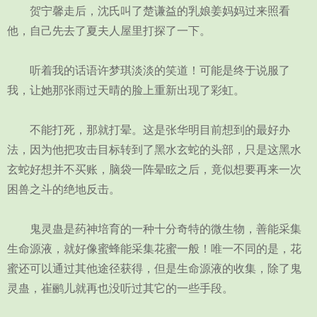
贺宁馨走后，沈氏叫了楚谦益的乳娘姜妈妈过来照看
他，自己先去了夏夫人屋里打探了一下。
听着我的话语许梦琪淡淡的笑道！可能是终于说服了
我，让她那张雨过天晴的脸上重新出现了彩虹。
不能打死，那就打晕。这是张华明目前想到的最好办
法，因为他把攻击目标转到了黑水玄蛇的头部，只是这黑水
玄蛇好想并不买账，脑袋一阵晕眩之后，竟似想要再来一次
困兽之斗的绝地反击。
鬼灵蛊是药神培育的一种十分奇特的微生物，善能采集
生命源液，就好像蜜蜂能采集花蜜一般！唯一不同的是，花
蜜还可以通过其他途径获得，但是生命源液的收集，除了鬼
灵蛊，崔鹂儿就再也没听过其它的一些手段。