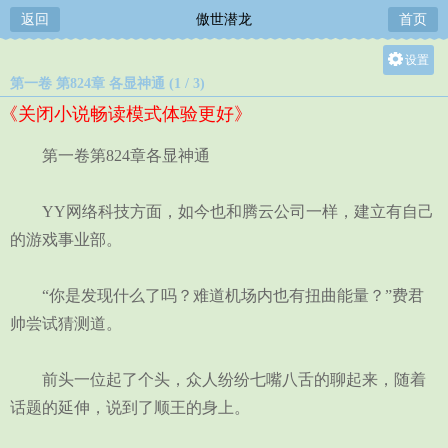
返回
傲世潜龙
首页
设置
第一卷 第824章 各显神通 (1 / 3)
关灯
《关闭小说畅读模式体验更好》
大
中
第一卷第824章各显神通
小
YY网络科技方面，如今也和腾云公司一样，建立有自己
的游戏事业部。
“你是发现什么了吗？难道机场内也有扭曲能量？”费君
帅尝试猜测道。
前头一位起了个头，众人纷纷七嘴八舌的聊起来，随着
话题的延伸，说到了顺王的身上。