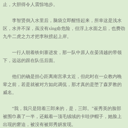
止，大胆得令人震惊地步。
李智贤倒入水里后，脑袋立即醒悟起来，所幸这是浅水
区，水并不深，虽没有xìng命危险，但浮上水面之后，也费劲
九牛二虎之力才把李秋捞起上岸。
一行人朝着铁剑寨进发，那一队中原人在晏清越的带领
下，远远的跟在队伍后面。
他们的确是担心距离南宫承太近，但此时在一众教内晚
辈之前，若是就被对方如此调侃，那才真的是堕了森罗教的
威名。
“我，我只是陪着三郎来的，是，三郎。”崔秀英的脸部
被围巾裹了一半，还戴着一顶毛绒绒的卡哇伊帽子，她脸上
出现的窘迫，被没有被郑秀妍发现。