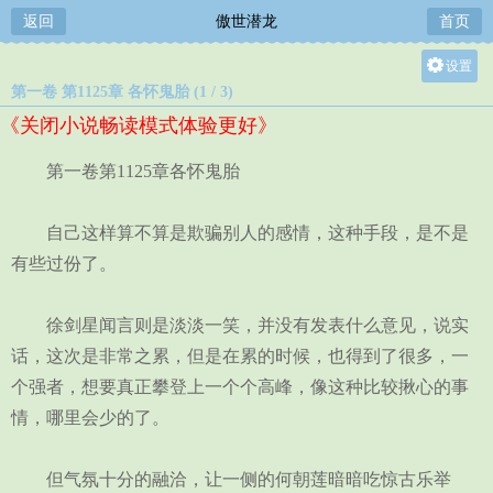
返回
傲世潜龙
首页
设置
第一卷 第1125章 各怀鬼胎 (1 / 3)
关灯
《关闭小说畅读模式体验更好》
大
中
第一卷第1125章各怀鬼胎
小
自己这样算不算是欺骗别人的感情，这种手段，是不是
有些过份了。
徐剑星闻言则是淡淡一笑，并没有发表什么意见，说实
话，这次是非常之累，但是在累的时候，也得到了很多，一
个强者，想要真正攀登上一个个高峰，像这种比较揪心的事
情，哪里会少的了。
但气氛十分的融洽，让一侧的何朝莲暗暗吃惊古乐举