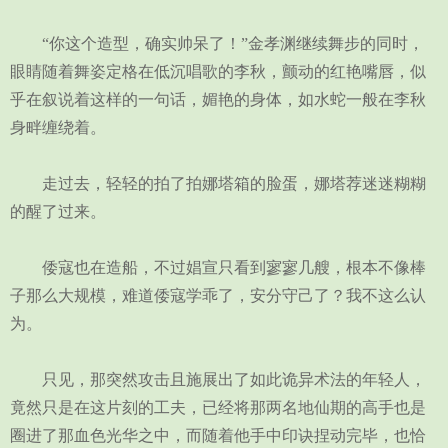
“你这个造型，确实帅呆了！”金孝渊继续舞步的同时，
眼睛随着舞姿定格在低沉唱歌的李秋，颤动的红艳嘴唇，似
乎在叙说着这样的一句话，媚艳的身体，如水蛇一般在李秋
身畔缠绕着。
走过去，轻轻的拍了拍娜塔箱的脸蛋，娜塔荐迷迷糊糊
的醒了过来。
倭寇也在造船，不过娼宣只看到寥寥几艘，根本不像棒
子那么大规模，难道倭寇学乖了，安分守己了？我不这么认
为。
只见，那突然攻击且施展出了如此诡异术法的年轻人，
竟然只是在这片刻的工夫，已经将那两名地仙期的高手也是
圈进了那血色光华之中，而随着他手中印诀捏动完毕，也恰