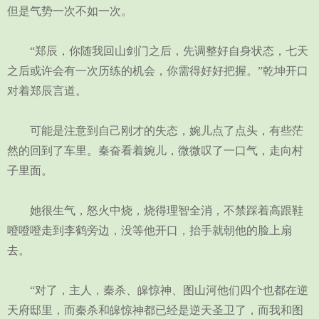
但是气势一次不如一次。
“郑辰，你随我回山剑门之后，先调整好自身状态，七天
之后或许会有一次历练的机会，你需得好好把握。”乾坤开口
对着郑辰言道。
可能是注意到自己刚才的失态，婉儿点了点头，有些茫
然的回到了车里。秦奋看着婉儿，微微叹了一口气，走向村
子里面。
她很生气，怒火中烧，烧得理智全消，不禁踩着高跟鞋
噔噔噔走到李鹤旁边，没等他开口，抬手就朝他的脸上扇
去。
“对了，主人，秦杀、皞惊神、图山河他们四个也都在逆
天府邸里，而秦杀和皞惊神都已经是逆天圣卫了，而我和图