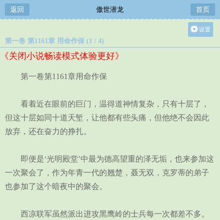
返回
傲世潜龙
首页
设置
第一卷 第1161章 用命作保 (1 / 4)
关灯
《关闭小说畅读模式体验更好》
大
中
第一卷第1161章用命作保
小
看着近在眼前的巨门，温得道神情复杂，只有十层了，
但这十层如同十道天堑，让他都有些头痛，但他绝不会因此
放弃，还在奋力的挣扎。
即便是‘光明殿堂’中最为德高望重的泽无垢，也来参加这
一次聚会了，作为年青一代的翘楚，聂无双，克罗蒂的弟子
也参加了这个暗夜中的聚会。
西凉联军虽然派出进攻黑鹰岭的士兵每一次都差不多。