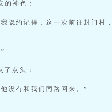
安的神色：
隐约记得，这一次前往封门村，
”
了点头：
没有和我们同路回来。”