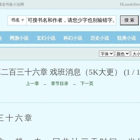
Hi,
undefin
藏读书族小说网
搜 索
书名
他
网游小说
玄幻小说
科幻小说
历史小说
耽美小说
二百三十六章 戏班消息（5K大更） (1 / 1
上一章
章节目录
下一页
←
→
十六章