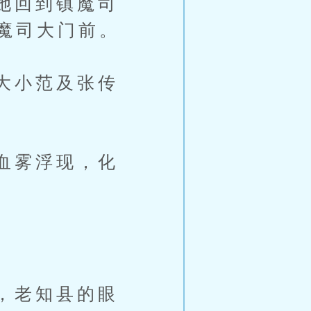
她回到镇魔司
魔司大门前。
大小范及张传
血雾浮现，化
，老知县的眼