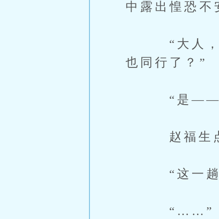
中露出惶恐不
“大人，我
也同行了？”
“是——
赵福生点
“这一趟他
“……”