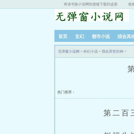
将读书族小说网快捷键下载到桌面
收
首页
玄幻
都市小说
综合其
无弹窗小说网
>
科幻小说
>
我在异世封神
>
第
热门推荐：
第二百三