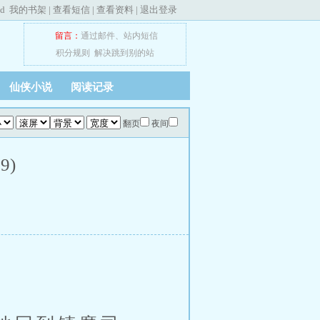
ed
我的书架
|
查看短信
|
查看资料
|
退出登录
留言：
通过邮件
、
站内短信
积分规则
解决跳到别的站
仙侠小说
阅读记录
翻页
夜间
9)