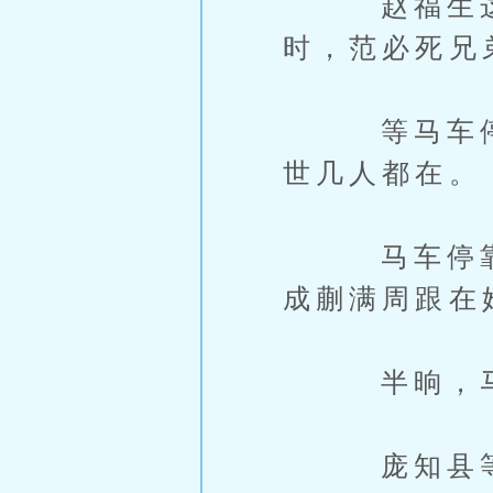
赵福生这一
时，范必死兄
等马车停在
世几人都在。
马车停靠稳
成蒯满周跟在
半晌，马车
庞知县等人