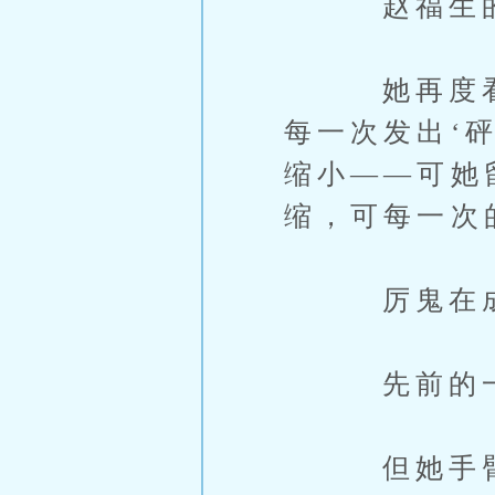
赵福生的
她再度看向
每一次发出‘
缩小——可她
缩，可每一次
厉鬼在成
先前的一切
但她手臂酸