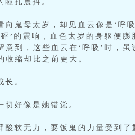
瞳孔震抖。
鬼母太岁，却见血云像是‘呼吸
砰砰’的震响，血色太岁的身躯便膨
留意到，这些血云在‘呼吸’时，虽
的收缩却比之前更大。
长。
好像是她错觉。
软无力，要饭鬼的力量受到了