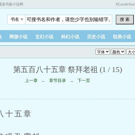
Hi,
undefin
藏读书族小说网
搜 索
书名
他
网游小说
玄幻小说
科幻小说
历史小说
耽美小说
第五百八十五章 祭拜老祖 (1 / 15)
上一章
章节目录
下一页
←
→
十五章