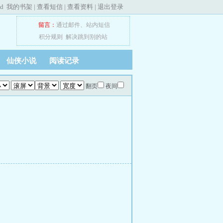
ed
我的书架
|
查看短信
|
查看资料
|
退出登录
留言：
通过邮件
、
站内短信
积分规则
解决跳到别的站
仙侠小说
阅读记录
翻页
夜间