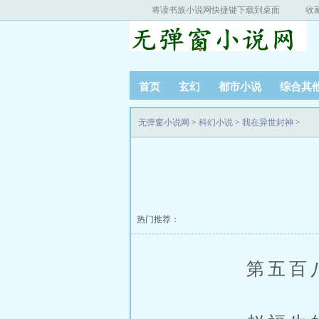
将读书族小说网快捷键下载到桌面
收
首页
玄幻
都市小说
综合其
无弹窗小说网
>
科幻小说
>
我在异世封神
>
热门推荐：
第五百八