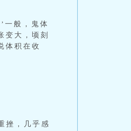
’一般，鬼体
胀变大，顷刻
说体积在收
重挫，几乎感