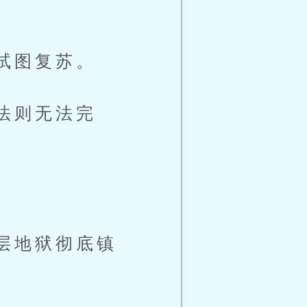
试图复苏。
法则无法完
层地狱彻底镇