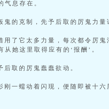
的气息存在。
的克制，先予后取的厉鬼力量
了它太多力量，每次都令厉鬼
有从她这里取得应有的‘报酬’。
取的厉鬼蠢蠢欲动。
一蠕动着闪现，便随即被十六