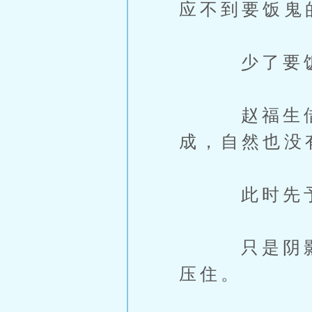
应不到要饭鬼
少了要饭鬼
赵福生借用
成，自然也没
此时先予后
只是阴影刚
压住。