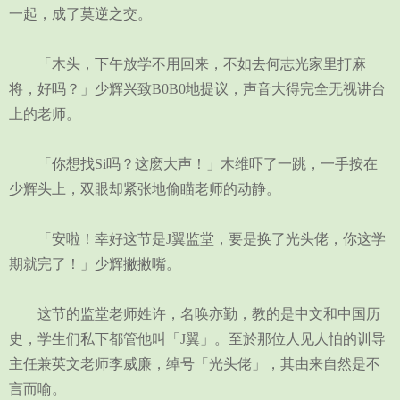
一起，成了莫逆之交。
「木头，下午放学不用回来，不如去何志光家里打麻
将，好吗？」少辉兴致B0B0地提议，声音大得完全无视讲台
上的老师。
「你想找Si吗？这麽大声！」木维吓了一跳，一手按在
少辉头上，双眼却紧张地偷瞄老师的动静。
「安啦！幸好这节是J翼监堂，要是换了光头佬，你这学
期就完了！」少辉撇撇嘴。
这节的监堂老师姓许，名唤亦勤，教的是中文和中国历
史，学生们私下都管他叫「J翼」。至於那位人见人怕的训导
主任兼英文老师李威廉，绰号「光头佬」，其由来自然是不
言而喻。