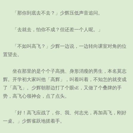
「那你到底去不去？」少辉压低声音追问。
「去就去，怕你不成？但还差一个人呢。」
「不如叫高飞？」少辉一边说，一边转向课室对角的位
置望去。
坐在那里的是个个子高挑、身形消瘦的男生，本名莫志
辉。开学初大家叫他「高辉」，叫着叫着，不知怎的就变成
了「高飞」。少辉朝那边打了个眼sE，又做了个叠牌的手
势，高飞心领神会，点了点头。
「好！高飞应战了，你、我、何志光，再加高飞，刚好
一桌。」少辉雀跃地搓着手。