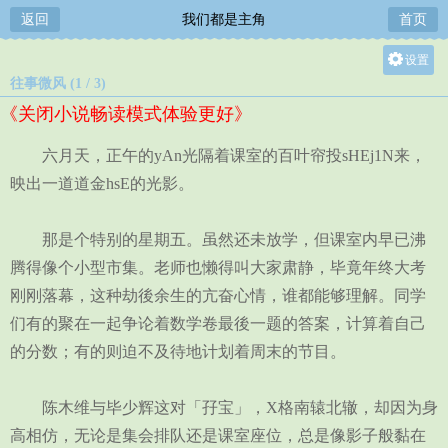
返回
我们都是主角
首页
设置
往事微风 (1 / 3)
关灯
《关闭小说畅读模式体验更好》
大
中
六月天，正午的yAn光隔着课室的百叶帘投sHEj1N来，
小
映出一道道金hsE的光影。
那是个特别的星期五。虽然还未放学，但课室内早已沸
腾得像个小型市集。老师也懒得叫大家肃静，毕竟年终大考
刚刚落幕，这种劫後余生的亢奋心情，谁都能够理解。同学
们有的聚在一起争论着数学卷最後一题的答案，计算着自己
的分数；有的则迫不及待地计划着周末的节目。
陈木维与毕少辉这对「孖宝」，X格南辕北辙，却因为身
高相仿，无论是集会排队还是课室座位，总是像影子般黏在