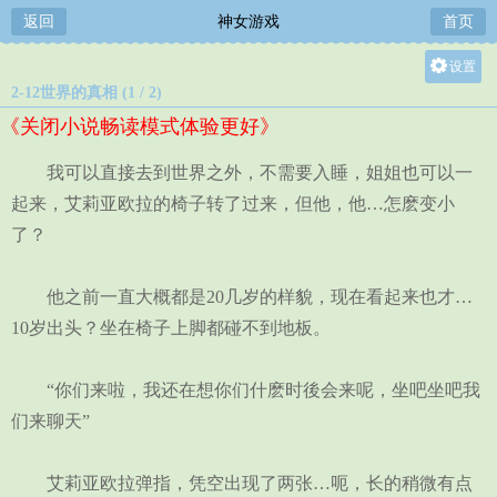
返回
神女游戏
首页
设置
2-12世界的真相 (1 / 2)
关灯
《关闭小说畅读模式体验更好》
大
中
我可以直接去到世界之外，不需要入睡，姐姐也可以一
小
起来，艾莉亚欧拉的椅子转了过来，但他，他…怎麽变小
了？
他之前一直大概都是20几岁的样貌，现在看起来也才…
10岁出头？坐在椅子上脚都碰不到地板。
“你们来啦，我还在想你们什麽时後会来呢，坐吧坐吧我
们来聊天”
艾莉亚欧拉弹指，凭空出现了两张…呃，长的稍微有点