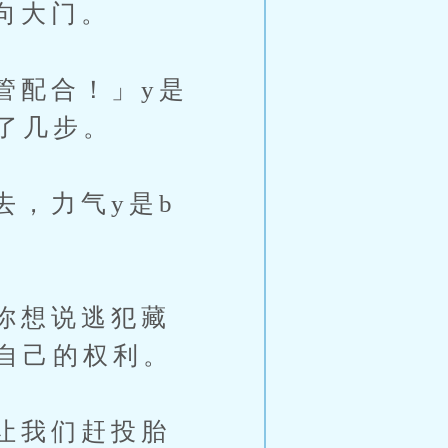
向大门。
配合！」y是
了几步。
，力气y是b
你想说逃犯藏
自己的权利。
让我们赶投胎