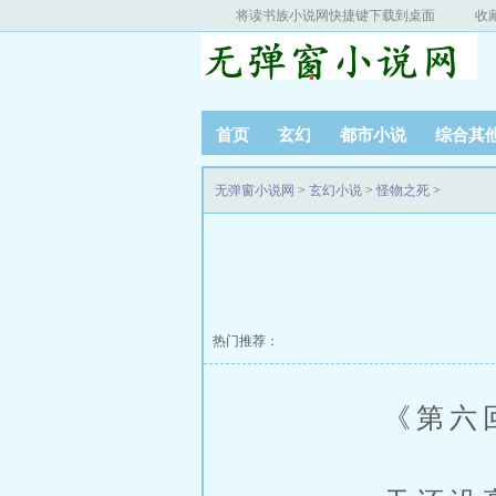
将读书族小说网快捷键下载到桌面
收
首页
玄幻
都市小说
综合其
无弹窗小说网
>
玄幻小说
>
怪物之死
>
热门推荐：
《第六回