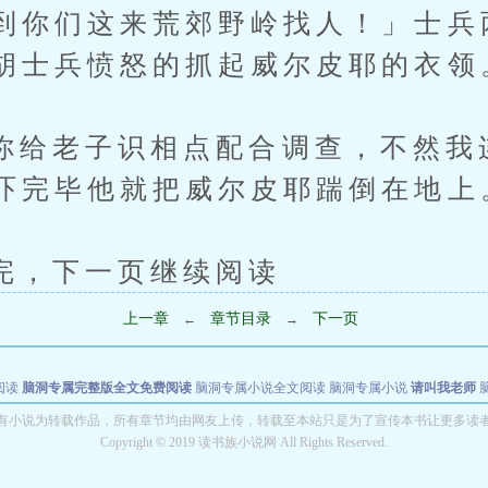
到你们这来荒郊野岭找人！」士兵
胡士兵愤怒的抓起威尔皮耶的衣领
老子识相点配合调查，不然我
吓完毕他就把威尔皮耶踹倒在地上
下一页继续阅读
上一章
章节目录
下一页
←
→
阅读
脑洞专属完整版全文免费阅读
脑洞专属小说全文阅读
脑洞专属小说
请叫我老师
世者
穿书第一天就结婚小说全文阅读
有小说为转载作品，所有章节均由网友上传，转载至本站只是为了宣传本书让更多读
Copyright © 2019 读书族小说网 All Rights Reserved.