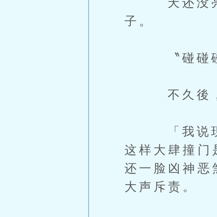
天还没亮的
子。
〝碰碰碰─
不久後，前
「我说现在
这样大肆撞门
还一脸凶神恶
大声斥责。