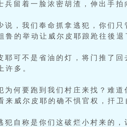
留着一脸浓密胡渣，伸出手拍
，我们奉命抓拿逃犯，你们只管
粗鲁的举动让威尔皮耶踉跄往後退
可不是省油的灯，将门推了回去
上许多。
何要跑到我们村庄来找？难道
看来威尔皮耶的确不惧官权，扞卫
自称是你们这破烂小村来的，