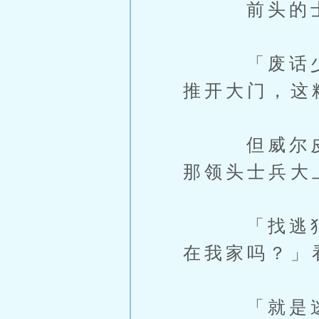
前头的士兵
「废话少说
推开大门，这
但威尔皮耶
那领头士兵大
「找逃犯为
在我家吗？」
「就是逃犯