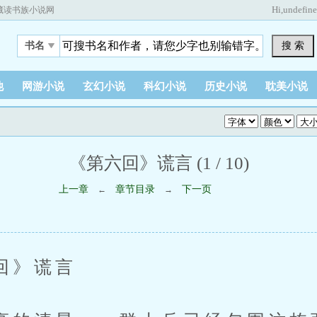
Hi,
undefin
藏读书族小说网
搜 索
书名
他
网游小说
玄幻小说
科幻小说
历史小说
耽美小说
《第六回》谎言 (1 / 10)
上一章
章节目录
下一页
←
→
》谎言