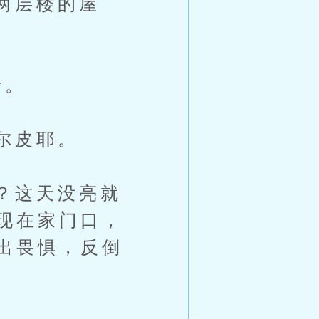
两层楼的屋
着。
尔皮耶。
？这天没亮就
现在家门口，
出畏惧，反倒