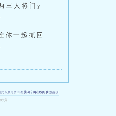
两三人将门y
。
连你一起抓回
。
脑洞专属免费阅读
脑洞专属在线阅读
别惹创
者欣赏。