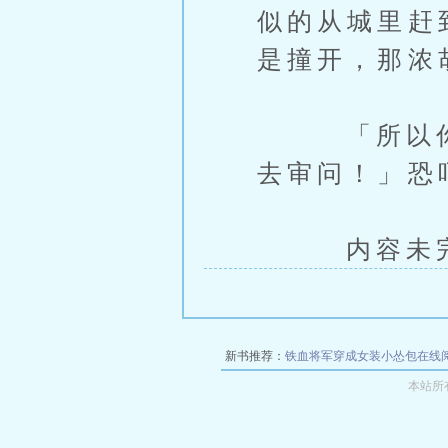
似的从城里赶
是撞开，那浓
「所以你给
去审问！」恐
内容未完，
新书推荐：
铁血将军穿成女装小怂包在线
本站所