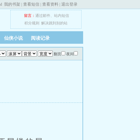
ed
我的书架
|
查看短信
|
查看资料
|
退出登录
留言：
通过邮件
、
站内短信
积分规则
解决跳到别的站
仙侠小说
阅读记录
翻页
夜间