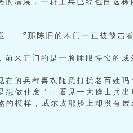
清晨，一群士兵已经包围这栋
─〞那陈旧的木门一直被敲击
来开门的是一脸睡眼惺忪的威
的兵都喜欢随意打扰老百姓吗
是想做什麽！」看见一大群士兵出
煞的模样，威尔皮耶脸上却没有展