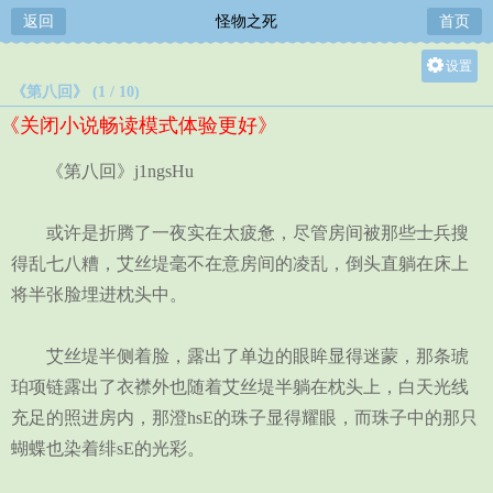
返回
怪物之死
首页
设置
《第八回》 (1 / 10)
关灯
《关闭小说畅读模式体验更好》
大
中
《第八回》j1ngsHu
小
或许是折腾了一夜实在太疲惫，尽管房间被那些士兵搜
得乱七八糟，艾丝堤毫不在意房间的凌乱，倒头直躺在床上
将半张脸埋进枕头中。
艾丝堤半侧着脸，露出了单边的眼眸显得迷蒙，那条琥
珀项链露出了衣襟外也随着艾丝堤半躺在枕头上，白天光线
充足的照进房内，那澄hsE的珠子显得耀眼，而珠子中的那只
蝴蝶也染着绯sE的光彩。