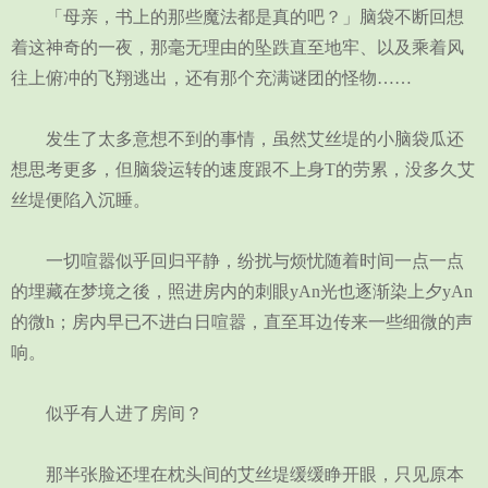
「母亲，书上的那些魔法都是真的吧？」脑袋不断回想
着这神奇的一夜，那毫无理由的坠跌直至地牢、以及乘着风
往上俯冲的飞翔逃出，还有那个充满谜团的怪物……
发生了太多意想不到的事情，虽然艾丝堤的小脑袋瓜还
想思考更多，但脑袋运转的速度跟不上身T的劳累，没多久艾
丝堤便陷入沉睡。
一切喧嚣似乎回归平静，纷扰与烦忧随着时间一点一点
的埋藏在梦境之後，照进房内的刺眼yAn光也逐渐染上夕yAn
的微h；房内早已不进白日喧嚣，直至耳边传来一些细微的声
响。
似乎有人进了房间？
那半张脸还埋在枕头间的艾丝堤缓缓睁开眼，只见原本