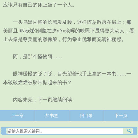
应该只有自己的床上坐了一个人。
一头乌黑闪耀的长黑发及腰，这样随意散落在肩上；那
美丽且JiNg致的侧脸在夕yAn余晖的映照下显得更为动人，看
上去像是尊美丽的雕像般，行为举止优雅而充满神秘感。
阿，是那个怪物阿……
眼神缓慢的眨了眨，目光望着他手上拿的一本书……一
本破破烂烂被胶带黏起来的书？
内容未完，下一页继续阅读
上一章
加书签
回目录
下一页