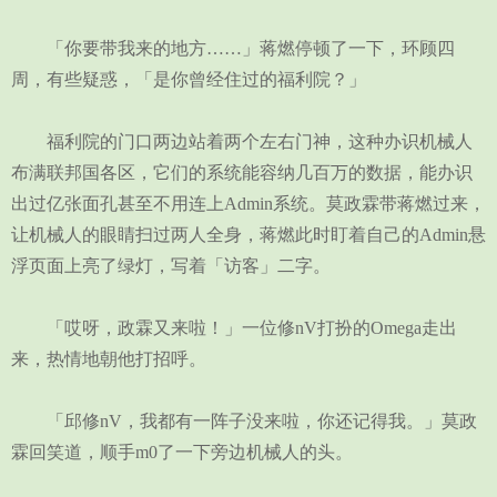
「你要带我来的地方……」蒋燃停顿了一下，环顾四
周，有些疑惑，「是你曾经住过的福利院？」
福利院的门口两边站着两个左右门神，这种办识机械人
布满联邦国各区，它们的系统能容纳几百万的数据，能办识
出过亿张面孔甚至不用连上Admin系统。莫政霖带蒋燃过来，
让机械人的眼睛扫过两人全身，蒋燃此时盯着自己的Admin悬
浮页面上亮了绿灯，写着「访客」二字。
「哎呀，政霖又来啦！」一位修nV打扮的Omega走出
来，热情地朝他打招呼。
「邱修nV，我都有一阵子没来啦，你还记得我。」莫政
霖回笑道，顺手m0了一下旁边机械人的头。