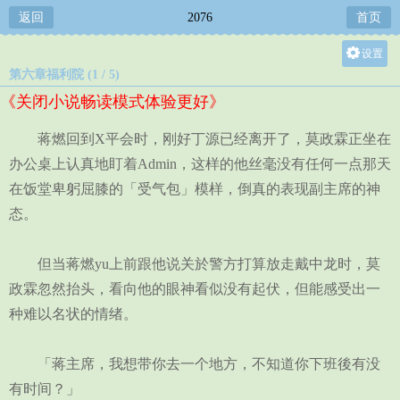
返回
2076
首页
设置
第六章福利院 (1 / 5)
关灯
《关闭小说畅读模式体验更好》
大
中
蒋燃回到X平会时，刚好丁源已经离开了，莫政霖正坐在
小
办公桌上认真地盯着Admin，这样的他丝毫没有任何一点那天
在饭堂卑躬屈膝的「受气包」模样，倒真的表现副主席的神
态。
但当蒋燃yu上前跟他说关於警方打算放走戴中龙时，莫
政霖忽然抬头，看向他的眼神看似没有起伏，但能感受出一
种难以名状的情绪。
「蒋主席，我想带你去一个地方，不知道你下班後有没
有时间？」