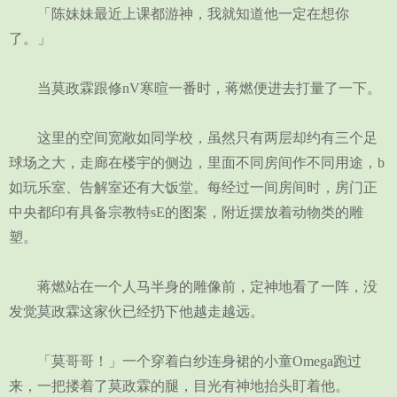
「陈妹妹最近上课都游神，我就知道他一定在想你
了。」
当莫政霖跟修nV寒暄一番时，蒋燃便进去打量了一下。
这里的空间宽敞如同学校，虽然只有两层却约有三个足
球场之大，走廊在楼宇的侧边，里面不同房间作不同用途，b
如玩乐室、告解室还有大饭堂。每经过一间房间时，房门正
中央都印有具备宗教特sE的图案，附近摆放着动物类的雕
塑。
蒋燃站在一个人马半身的雕像前，定神地看了一阵，没
发觉莫政霖这家伙已经扔下他越走越远。
「莫哥哥！」一个穿着白纱连身裙的小童Omega跑过
来，一把搂着了莫政霖的腿，目光有神地抬头盯着他。