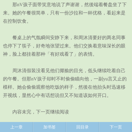
那nV孩子面带笑意地说了声谢谢，然後端着餐盘坐了下
来。她的午餐很简单，只有一份沙拉和一杯优格，看起来是
在控制饮食。
餐桌上的气氛瞬间安静下来，和周沐清要好的两名同事
也停下了筷子，好奇地张望过来。他们交换着意味深长的眼
神，脸上都挂着那种「有好戏看了」的表情。
周沐清假装没看见他们揶揄的目光，低头继续吃着自己
的午餐。但那nV孩子却时不时偷偷瞄向他，一副yu言又止的
模样。她会偷偷观察他吃饭的样子，然後在他抬头时迅速移
开视线，显然心中有话想说但又不知道该如何开口。
内容未完，下一页继续阅读
上一章
加书签
回目录
下一页