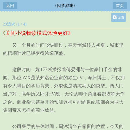
返回
《囚禁游戏》
首页
设置
23追求 (1 / 4)
关灯
《关闭小说畅读模式体验更好》
大
中
又一个月的时间飞快而过，春天悄然转入初夏，城市里
小
的梧桐叶片已经变得浓绿茂盛。
这段时间，媒T不断播报着傅晏洲与一位豪门千金的绯
闻。那位nVX是某知名企业家的独生nV，海归博士，不仅拥
有令人瞩目的学历背景，外貌也是清纯动人的类型。两人门
当户对，高学历又郎才nV貌，无论从哪个角度看都堪称天作
之合。商业杂志甚至开始预测这桩可能的世纪联姻会为两大
集团带来怎样的商业效益。
公司餐厅的午休时间，周沐清坐在靠窗的位置，今天的