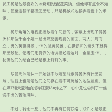
员工餐是他最喜欢的照烧J腿饭配蔬菜汤。但他却有点食不知
味，甚至连筷子都没怎麽动，只是机械式地拨弄着盘中的米
饭。
餐厅角落的电视正播放着午间新闻，萤幕上出现了傅晏
洲和那位千金小姐一起出席慈善晚宴的画面。两人并肩而
立，男的英俊挺拔，nV的温婉优雅，在摄影师的镜头下显得
那麽般配。记者们用赞叹的语调描述着这对「金童玉nV」，
彷佛他们的结合已经是板上钉钉的事。
尽管周沐清从一开始就不敢奢望能跟傅晏洲有什麽发
展，理智上也清楚他们之间存在着不可跨越的地位差距。但
在媒T铺天盖地的报导狂轰lAn炸之下，心中竟也尝到了一丝
说不出的苦涩滋味。
不过，转念一想，他们不再有任何联络，或许才是最正