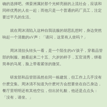
确的选择吧。傅晏洲属於那个光鲜亮丽的上流社会，应该和
同样优秀的人在一起；而他只是一个普通的药厂员工，注定
要过平凡的生活。
就在周沐清陷入这种自我说服的胡思乱想时，身边突然
响起一个清脆的nV声：「请问，这里有人坐吗？」
周沐清抬头转头一看，是一个陌生的nV孩子，穿着品管
部的制服。她看起来二十五、六岁的样子，五官清秀，绑着
简单的马尾，脸上带着紧张的微笑。
研发部和品管部虽然在同一栋建筑，但工作上几乎没有
什麽交集。周沐清不知道为什麽对方会想要坐在自己身边，
餐厅里明明还有其他空位，但出於礼貌，他还是点点头：
「没有，请坐。」