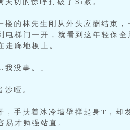
切的惊呼打破了Si寂。
的林先生刚从外头应酬结束，
到电梯门一开，就看到这年轻保全
在走廊地板上。
我没事。」
沙哑。
手扶着冰冷墙壁撑起身T，却发
容易才勉强站直。