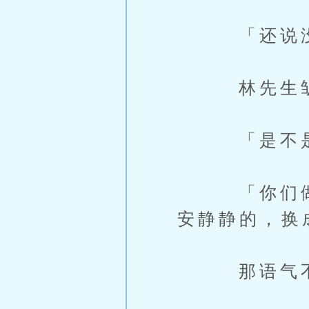
「还说没事
林先生皱着
「是不是
「你们做夜
安静静的，换
那语气不