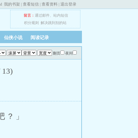
ed
我的书架
|
查看短信
|
查看资料
|
退出登录
留言：
通过邮件
、
站内短信
积分规则
解决跳到别的站
仙侠小说
阅读记录
翻页
夜间
13)
吧？」