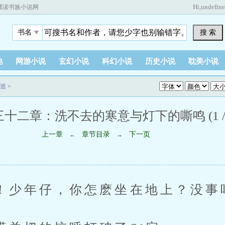
Hi,
undefin
藏读书族小说网
搜 索
书名
他
网游小说
玄幻小说
科幻小说
历史小说
耽美小说
巡
>
十二章：洗不去的寒意与灯下的嘶鸣 (1 / 
上一章
章节目录
下一页
←
→
年仔，你怎麽坐在地上？没事