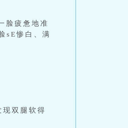
一脸疲惫地准
脸sE惨白、满
现双腿软得