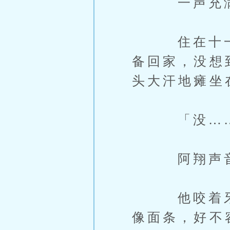
一声充满关
住在十一楼
备回家，没想
头大汗地瘫坐
「没……
阿翔声音
他咬着牙，
像面条，好不