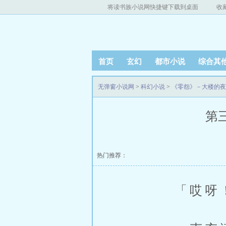
将读书族小说网快捷键下载到桌面
收
首页
玄幻
都市小说
综合其
无弹窗小说网
>
科幻小说
>
《零怨》－大楼的夜
第三
热门推荐：
「哎呀！少