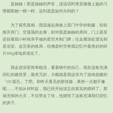
是姊姊！那是姊姊的声音，连说话时尾音微微上扬的习
惯都跟她一模一样。这到底是如何办到的？
为了探究真相，我迅速起身换上雷门中学的制服，轻轻
推开房门。空荡荡的走廊，斜对面是姊姊的房间，门上甚至
还挂着我小时候亲手做的星空木制门牌；往走廊深处望去则
是浴室。这完美的格局，彷佛是时空将我记忆中最美好的碎
片JiNg准地具现化了。
我走进浴室简单梳洗，看着镜中的自己。现在这栋充满
回忆的建筑里，最突兀的，大概就是我这张为了游戏创建的
「OC面孔」了吧。和昨天看见的那张脸，果然一点都不像
呢……不知从何时起，我已经开始淡忘你真实的模样了。那
场无情的火灾，不仅带走了你，也烧毁了这栋充满我们回忆
的房子。