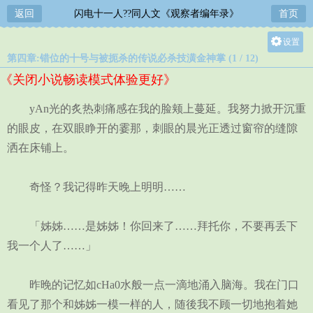
返回
闪电十一人??同人文《观察者编年录》
首页
设置
第四章:错位的十号与被扼杀的传说必杀技潢金神掌 (1 / 12)
关灯
《关闭小说畅读模式体验更好》
大
中
yAn光的炙热刺痛感在我的脸颊上蔓延。我努力掀开沉重
小
的眼皮，在双眼睁开的霎那，刺眼的晨光正透过窗帘的缝隙
洒在床铺上。
奇怪？我记得昨天晚上明明……
「姊姊……是姊姊！你回来了……拜托你，不要再丢下
我一个人了……」
昨晚的记忆如cHa0水般一点一滴地涌入脑海。我在门口
看见了那个和姊姊一模一样的人，随後我不顾一切地抱着她