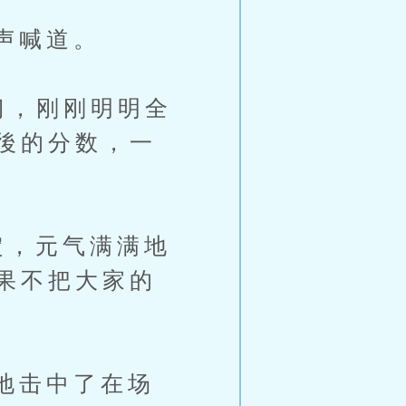
声喊道。
，刚刚明明全
後的分数，一
，元气满满地
果不把大家的
地击中了在场