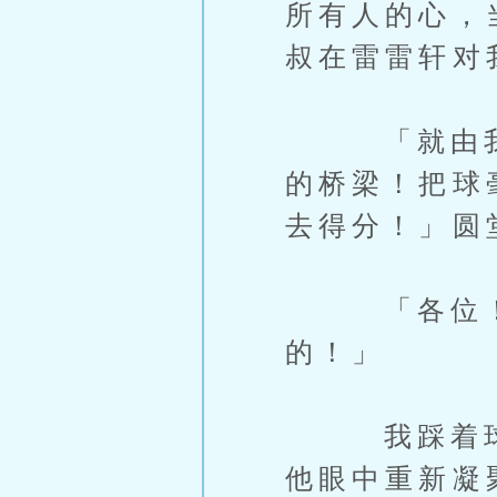
所有人的心，
叔在雷雷轩对
「就由我来
的桥梁！把球
去得分！」圆
「各位！我
的！」
我踩着球，
他眼中重新凝