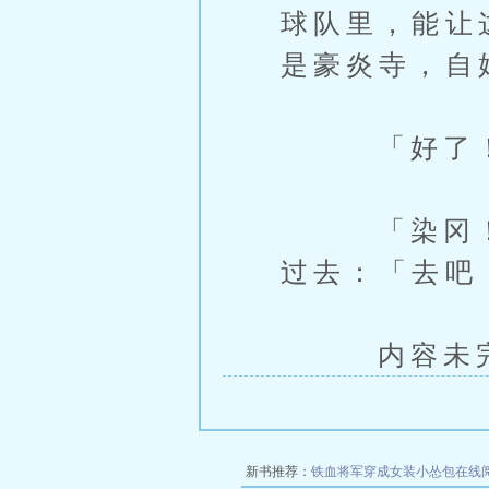
球队里，能让
是豪炎寺，自
「好了！大
「染冈！」我
过去：「去吧
内容未完，
新书推荐：
铁血将军穿成女装小怂包在线