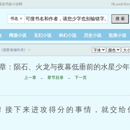
Hi,
undefin
藏读书族小说网
搜 索
书名
他
网游小说
玄幻小说
科幻小说
历史小说
耽美小说
文《观察者编年录》
>
章：陨石、火龙与夜幕低垂前的水星少年 (1 /
上一章
章节目录
下一页
←
→
下来进攻得分的事情，就交给