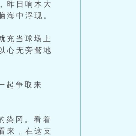
，昨日响木大
脑海中浮现。
就充当球场上
以心无旁鹜地
一起争取来
的染冈。看着
看来，在这支