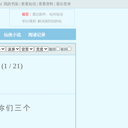
ed
我的书架
|
查看短信
|
查看资料
|
退出登录
留言：
通过邮件
、
站内短信
积分规则
解决跳到别的站
仙侠小说
阅读记录
翻页
夜间
 21)
你们三个