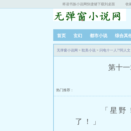
将读书族小说网快捷键下载到桌面
收
首页
玄幻
都市小说
综合其
无弹窗小说网
>
耽美小说
>
闪电十一人??同人
第十一
热门推荐：
「星野！接
了！」