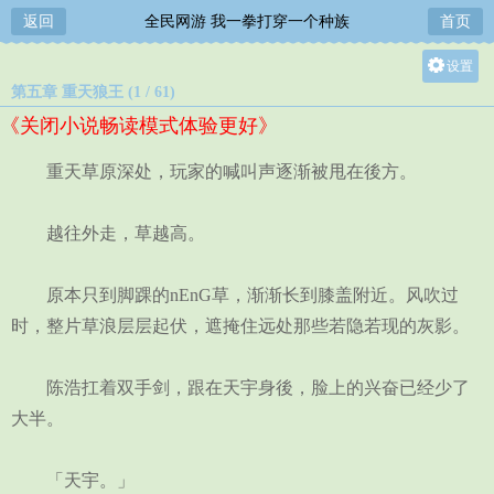
返回
全民网游 我一拳打穿一个种族
首页
设置
第五章 重天狼王 (1 / 61)
关灯
《关闭小说畅读模式体验更好》
大
中
重天草原深处，玩家的喊叫声逐渐被甩在後方。
小
越往外走，草越高。
原本只到脚踝的nEnG草，渐渐长到膝盖附近。风吹过
时，整片草浪层层起伏，遮掩住远处那些若隐若现的灰影。
陈浩扛着双手剑，跟在天宇身後，脸上的兴奋已经少了
大半。
「天宇。」