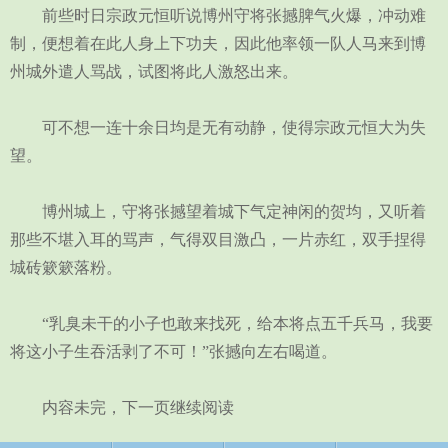
前些时日宗政元恒听说博州守将张撼脾气火爆，冲动难
制，便想着在此人身上下功夫，因此他率领一队人马来到博
州城外遣人骂战，试图将此人激怒出来。
可不想一连十余日均是无有动静，使得宗政元恒大为失
望。
博州城上，守将张撼望着城下气定神闲的贺均，又听着
那些不堪入耳的骂声，气得双目激凸，一片赤红，双手捏得
城砖簌簌落粉。
“乳臭未干的小子也敢来找死，给本将点五千兵马，我要
将这小子生吞活剥了不可！”张撼向左右喝道。
内容未完，下一页继续阅读