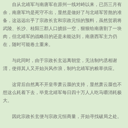
自从北靖军与南唐军在原州一线对峙以来，已历三月有
余，南唐军均是死守不出，显然是做好了与北靖军苦熬的准
备，这远远出乎了宗政长玄和宗政元恒的预料，虽然贺易将
武陵、长沙、桂阳三郡人口掳掠一空，狠狠给南唐割了一块
肉，但北靖军的战略目的还是未能达到，南唐西军主力仍
在，随时可能卷土重来。
与此同时，由于宗政长玄远离朝堂，无法制约丞相谢
渭，使得其人又开始兴风作浪，制约北靖军的粮草供应。
这背后自然离不开皇帝萧云蜃的支持，显然萧云蜃也不
想这么耗着下去，毕竟北靖军每日四十万人人吃马嚼消耗极
大。
因此宗政长玄便与宗政元恒商量，开始寻找破局之处。