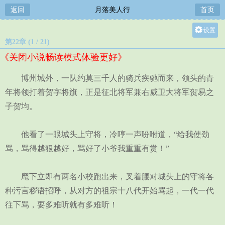
返回
月落美人行
首页
设置
第22章 (1 / 21)
关灯
《关闭小说畅读模式体验更好》
大
中
博州城外，一队约莫三千人的骑兵疾驰而来，领头的青
小
年将领打着贺字将旗，正是征北将军兼右威卫大将军贺易之
子贺均。
他看了一眼城头上守将，冷哼一声吩咐道，“给我使劲
骂，骂得越狠越好，骂好了小爷我重重有赏！”
麾下立即有两名小校跑出来，叉着腰对城头上的守将各
种污言秽语招呼，从对方的祖宗十八代开始骂起，一代一代
往下骂，要多难听就有多难听！