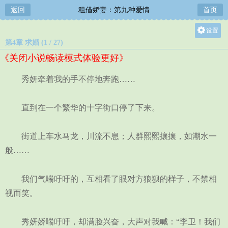
返回
租借娇妻：第九种爱情
首页
设置
第4章 求婚 (1 / 27)
关灯
《关闭小说畅读模式体验更好》
大
中
秀妍牵着我的手不停地奔跑……
小
直到在一个繁华的十字街口停了下来。
街道上车水马龙，川流不息；人群熙熙攘攘，如潮水一
般……
我们气喘吁吁的，互相看了眼对方狼狈的样子，不禁相
视而笑。
秀妍娇喘吁吁，却满脸兴奋，大声对我喊：“李卫！我们