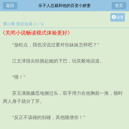
返回
乐子人总裁和他的百变小娇妻
首页
设置
第11章 协议达成 (1 / 5)
关灯
《关闭小说畅读模式体验更好》
大
中
“放松点，我也没说过要对你妹妹怎样吧？”
小
江文泽指尖轻挑起她的下巴，玩笑般地说道。
“啧！”
苏玉满脸嫌恶地侧过头，双手用力在他胸前一推，顿时
两人身子就分了开。
“反正不该碰的别碰，其他随便你！”