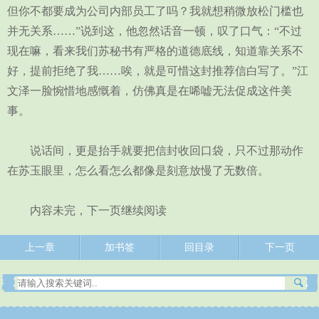
但你不都要成为公司内部员工了吗？我就想稍微放松门槛也
并无关系……”说到这，他忽然话音一顿，叹了口气：“不过
现在嘛，看来我们苏秘书有严格的道德底线，知道靠关系不
好，提前拒绝了我……唉，就是可惜这封推荐信白写了。”江
文泽一脸惋惜地感慨着，仿佛真是在唏嘘无法促成这件美
事。
说话间，更是抬手就要把信封收回口袋，只不过那动作
在苏玉眼里，怎么看怎么都像是刻意放慢了无数倍。
内容未完，下一页继续阅读
上一章
加书签
回目录
下一页