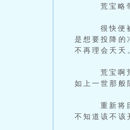
荒宝略带敷
很快便被少
是想要投降的
不再理会夭夭
荒宝啊荒宝
如上一世那般
重新将目光
不知道该不该