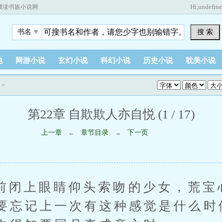
Hi,
undefin
藏读书族小说网
搜 索
书名
他
网游小说
玄幻小说
科幻小说
历史小说
耽美小说
>
第22章 自欺欺人亦自悦 (1 / 17)
上一章
章节目录
下一页
←
→
上眼睛仰头索吻的少女，荒宝
要忘记上一次有这种感觉是什么时