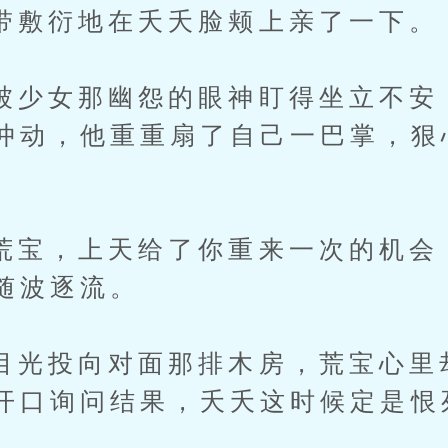
衍地在夭夭脸颊上亲了一下。
女那幽怨的眼神盯得坐立不安
冲动，他重重扇了自己一巴掌，狠
。
，上天给了你重来一次的机会
随波逐流。
投向对面那排木房，荒宝心里
开口询问结果，夭夭这时候定是恨