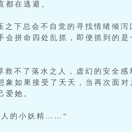
直都在逃避。
下总会不自觉的寻找情绪倾泻
手会拼命四处乱抓，即便抓到的是
不了落水之人，虚幻的安全感
想象如果接受了夭夭，当再次面对
己爱她。
的小妖精……”