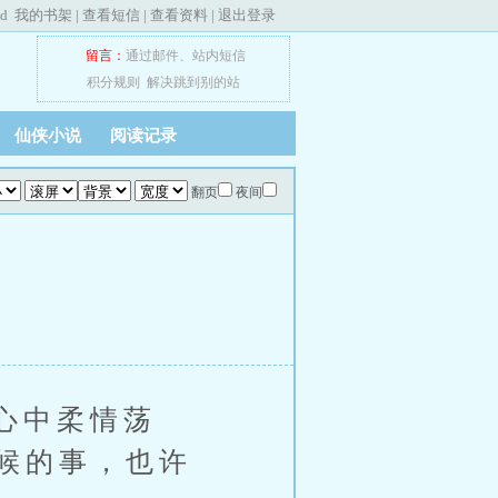
ed
我的书架
|
查看短信
|
查看资料
|
退出登录
留言：
通过邮件
、
站内短信
积分规则
解决跳到别的站
仙侠小说
阅读记录
翻页
夜间
心中柔情荡
候的事，也许