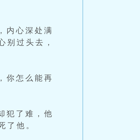
，内心深处满
心别过头去，
，你怎么能再
却犯了难，他
死了他。