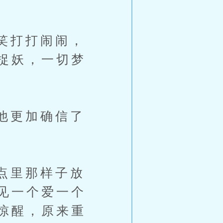
笑打打闹闹，
捉妖，一切梦
他更加确信了
点里那样子放
见一个爱一个
惊醒，原来重