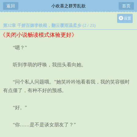
返回
小欢喜之群芳乱欲
首页
设置
第32章 千娇百媚李铁棍，翻云覆雨温柔乡 (2 / 21)
关灯
《关闭小说畅读模式体验更好》
大
中
“嗯？”
小
听到李萌的呼唤，我扭头看向她。
“问个私人问题哦。”她笑吟吟地看着我，我的笑容顿时
有点僵了，有种不好的预感。
“好。”
“你……是不是谈女朋友了？”